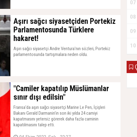
07
23 Temmuz 2024, Salı - 13:15
08
Aşırı sağcı siyasetçiden Portekiz
Parlamentosunda Türklere
09
hakaret!
10
Aşırı sağcı siyasetçi Andre Ventura'nın sözleri, Portekiz
parlamentosunda tartışmalara neden oldu.
Ç
18 Mayıs 2024, Cumartesi - 11:16
"Camiler kapatılıp Müslümanlar
sınır dışı edilsin"
Fransa'da aşırı sağcı siyasetçi Marine Le Pen, İçişleri
Bakanı Gerald Darmanin'in son iki yılda 24 camiyi
kapatmasını yetersiz görerek daha fazla caminin
kapatılmasını talep etti.