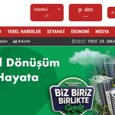
gr. altın
- / -
---
R
YEREL HABERLER
SEYAHAT
EKONOMİ
MEDYA
00:27
PROF. DR. MAHMUD ESAD COŞ
leler
Anketler