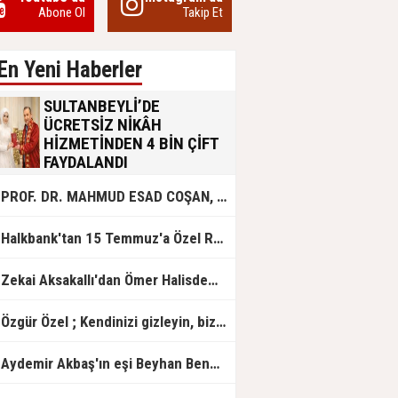
Abone Ol
Takip Et
En Yeni Haberler
SULTANBEYLİ’DE
ÜCRETSİZ NİKÂH
HİZMETİNDEN 4 BİN ÇİFT
FAYDALANDI
Sultanbeyli Belediyesi evlilik yolunda
PROF. DR. MAHMUD ESAD COŞAN, DOĞUMUNUN HİCRÎ 91. YILINDA ELAZIĞ'DA YÂD EDİLECEK
olan gençlere destek amacıyla
başlattığı ücretsiz nikâh hizmetini
sürdürüyor. Bu uygulamayı geçen yıl
Halkbank'tan 15 Temmuz'a Özel Reklam Filmi: "İrade Bizim, Zafer Bizim"
başlattıklarını belirten Sultanbeyli
Belediye Başkanı Ali Tombaş,
“Şimdiye kadar 4 bin çiftimize
Zekai Aksakallı'dan Ömer Halisdemir'e 'vefa' ziyareti!
ücretsiz hizmet vermenin
mutluluğunu yaşıyoruz” dedi.
Özgür Özel ; Kendinizi gizleyin, bizden işaret bekleyin
Aydemir Akbaş'ın eşi Beyhan Benek Akbaş hayatını kaybetti