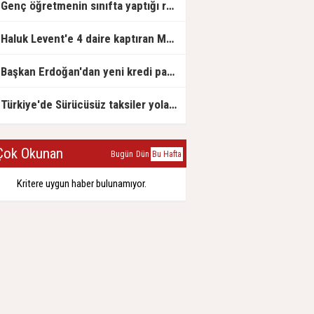
Genç öğretmenin sınıfta yaptığı rezil paylaşım
Haluk Levent'e 4 daire kaptıran Müteahhit soluğu savcılıkta aldı
Başkan Erdoğan'dan yeni kredi paketi müjdesi: 6 ay geri ödemesiz, 36 ay vadeli
Türkiye'de Sürücüsüz taksiler yola çıkmaya hazırlanıyor
ok Okunan
Bugün
Dün
Bu Hafta
Kritere uygun haber bulunamıyor.