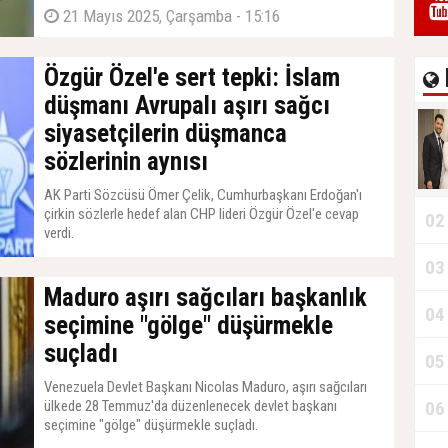
21 Mayıs 2025, Çarşamba - 15:16
Özgür Özel'e sert tepki: İslam
düşmanı Avrupalı aşırı sağcı
siyasetçilerin düşmanca
sözlerinin aynısı
AK Parti Sözcüsü Ömer Çelik, Cumhurbaşkanı Erdoğan'ı
çirkin sözlerle hedef alan CHP lideri Özgür Özel'e cevap
02
verdi.
03
Maduro aşırı sağcıları başkanlık
04
seçimine "gölge" düşürmekle
suçladı
05
Venezuela Devlet Başkanı Nicolas Maduro, aşırı sağcıları
ülkede 28 Temmuz'da düzenlenecek devlet başkanı
06
seçimine "gölge" düşürmekle suçladı.