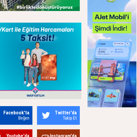
Facebook'ta
Twitter'da
Beğen
Takip Et
Youtube'da
Instagram'da