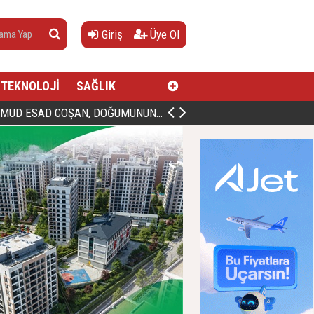
Giriş
Üye Ol
TEKNOLOJİ
SAĞLIK
AN, DOĞUMUNUN HİCRÎ 91. YILINDA ELAZIĞ'DA YÂD EDİLECEK