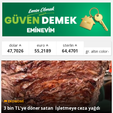
dolar
euro
sterlin
47,7026
55,2189
64,4701
gr. altın color-
bist color-
EKONOMİ
3 bin TL’ye döner satan İşletmeye ceza yağdı