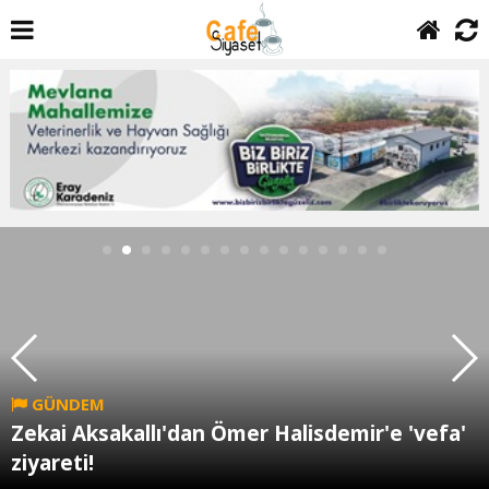
GÜNDEM
Zekai Aksakallı'dan Ömer Halisdemir'e 'vefa'
ziyareti!