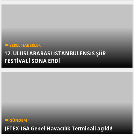
YEREL HABERLER
12. ULUSLARARASI İSTANBULENSİS ŞİİR
FESTİVALİ SONA ERDİ
GÜNDEM
JETEX-İGA Genel Havacılık Terminali açıldı!