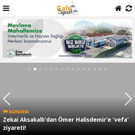
GÜNDEM
Zekai Aksakallı'dan Ömer Halisdemir'e 'vefa'
ziyareti!