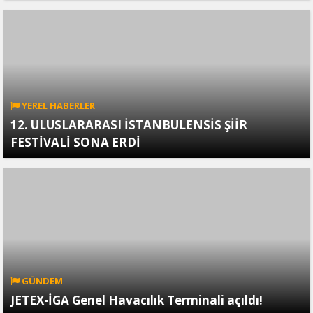
YEREL HABERLER
12. ULUSLARARASI İSTANBULENSİS ŞİİR
FESTİVALİ SONA ERDİ
GÜNDEM
JETEX-İGA Genel Havacılık Terminali açıldı!