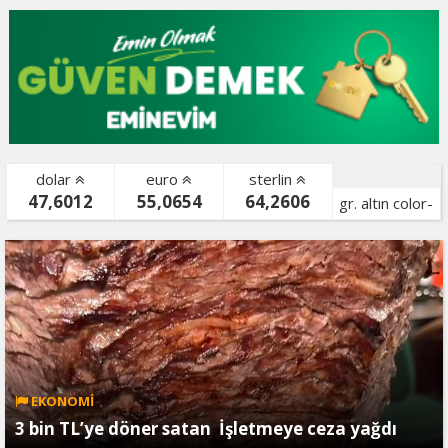
dolar
euro
sterlin
47,6012
55,0654
64,2606
gr. altın color-
bist color-
EKONOMİ
3 bin TL’ye döner satan İşletmeye ceza yağdı