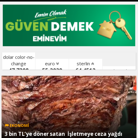
dolar color-no-
change
euro
sterlin
47,7208
55,2029
64,4512
gr. altın color-
bist color-
EKONOMİ
3 bin TL’ye döner satan İşletmeye ceza yağdı