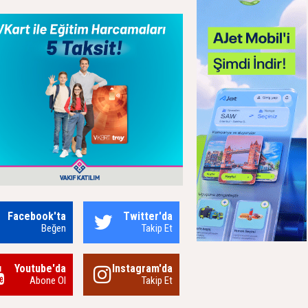
Facebook'ta
Twitter'da
Beğen
Takip Et
Youtube'da
Instagram'da
Abone Ol
Takip Et