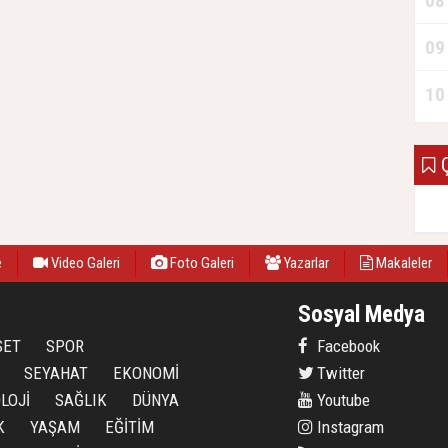
08
09
10
Ç
e
Video Galeri
Foto Galeri
Yazarlar
Makaleler
Sosyal Medya
SET
SPOR
Facebook
SEYAHAT
EKONOMİ
Twitter
LOJİ
SAĞLIK
DÜNYA
Youtube
K
YAŞAM
EĞİTİM
Instagram