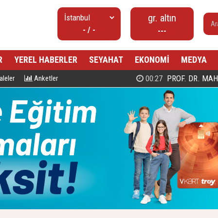
gr. altın
- / -
---
R
YEREL HABERLER
SEYAHAT
EKONOMİ
MEDYA
00:27
PROF. DR. MAHMUD ESAD COŞ
leler
Anketler