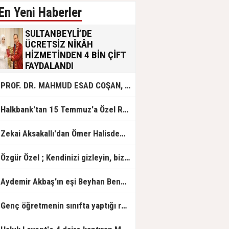
En Yeni Haberler
SULTANBEYLİ’DE
ÜCRETSİZ NİKÂH
HİZMETİNDEN 4 BİN ÇİFT
FAYDALANDI
Sultanbeyli Belediyesi evlilik yolunda
PROF. DR. MAHMUD ESAD COŞAN, DOĞUMUNUN HİCRÎ 91. YILINDA ELAZIĞ'DA YÂD EDİLECEK
olan gençlere destek amacıyla
başlattığı ücretsiz nikâh hizmetini
sürdürüyor. Bu uygulamayı geçen yıl
Halkbank'tan 15 Temmuz'a Özel Reklam Filmi: "İrade Bizim, Zafer Bizim"
başlattıklarını belirten Sultanbeyli
Belediye Başkanı Ali Tombaş,
“Şimdiye kadar 4 bin çiftimize
Zekai Aksakallı'dan Ömer Halisdemir'e 'vefa' ziyareti!
ücretsiz hizmet vermenin
mutluluğunu yaşıyoruz” dedi.
Özgür Özel ; Kendinizi gizleyin, bizden işaret bekleyin
Aydemir Akbaş'ın eşi Beyhan Benek Akbaş hayatını kaybetti
Genç öğretmenin sınıfta yaptığı rezil paylaşım