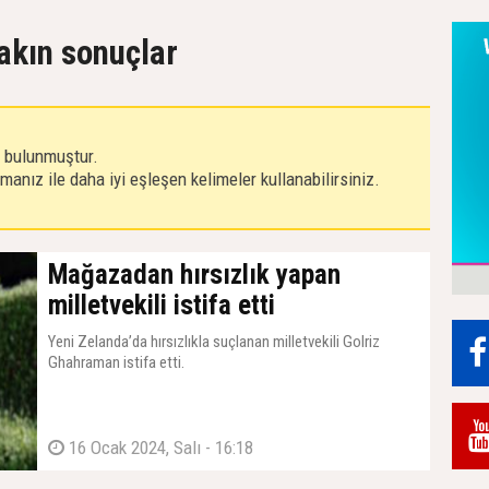
yakın sonuçlar
r bulunmuştur.
anız ile daha iyi eşleşen kelimeler kullanabilirsiniz.
Mağazadan hırsızlık yapan
milletvekili istifa etti
Yeni Zelanda’da hırsızlıkla suçlanan milletvekili Golriz
Ghahraman istifa etti.
16 Ocak 2024, Salı - 16:18