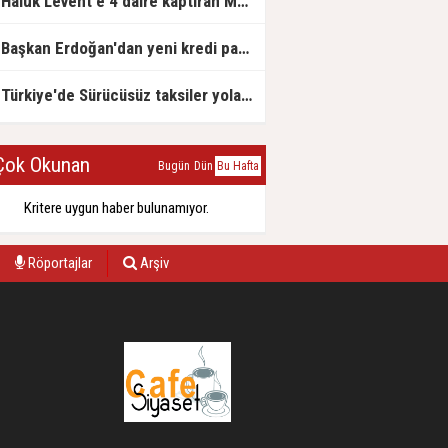
Haluk Levent'e 4 daire kaptıran Müteahhit soluğu savcılıkta aldı
Başkan Erdoğan'dan yeni kredi paketi müjdesi: 6 ay geri ödemesiz, 36 ay vadeli
Türkiye'de Sürücüsüz taksiler yola çıkmaya hazırlanıyor
ok Okunan
Bugün
Dün
Bu Hafta
Kritere uygun haber bulunamıyor.
Röportajlar
Arşiv