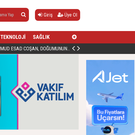
Giriş
Üye Ol
TEKNOLOJİ
SAĞLIK
AN, DOĞUMUNUN HİCRÎ 91. YILINDA ELAZIĞ'DA YÂD EDİLECEK