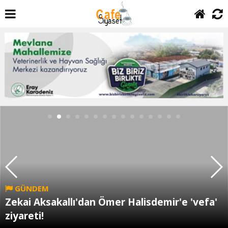
GÜNDEM
Zekai Aksakallı'dan Ömer Halisdemir'e 'vefa'
ziyareti!