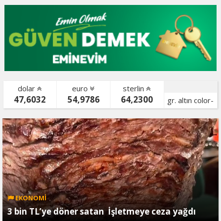
dolar
euro
sterlin
47,6032
54,9786
64,2300
gr. altın color-
bist color-
EKONOMİ
3 bin TL’ye döner satan İşletmeye ceza yağdı