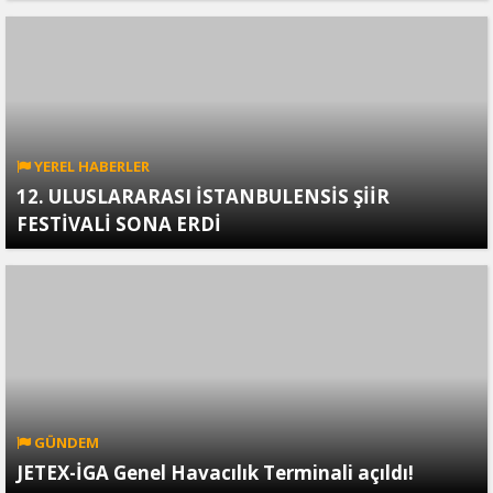
YEREL HABERLER
12. ULUSLARARASI İSTANBULENSİS ŞİİR
FESTİVALİ SONA ERDİ
GÜNDEM
JETEX-İGA Genel Havacılık Terminali açıldı!