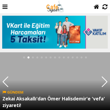
GÜNDEM
Zekai Aksakallı'dan Ömer Halisdemir'e 'vefa'
ziyareti!