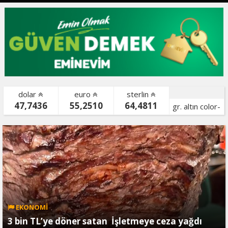
dolar
euro
sterlin
47,7436
55,2510
64,4811
gr. altın color-
bist color-
EKONOMİ
3 bin TL’ye döner satan İşletmeye ceza yağdı