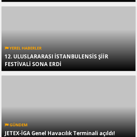
YEREL HABERLER
12. ULUSLARARASI İSTANBULENSİS ŞİİR
FESTİVALİ SONA ERDİ
GÜNDEM
JETEX-İGA Genel Havacılık Terminali açıldı!