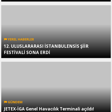
YEREL HABERLER
12. ULUSLARARASI İSTANBULENSİS ŞİİR
FESTİVALİ SONA ERDİ
GÜNDEM
JETEX-İGA Genel Havacılık Terminali açıldı!