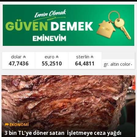
dolar
euro
sterlin
47,7436
55,2510
64,4811
gr. altın color-
bist color-
EKONOMİ
3 bin TL’ye döner satan İşletmeye ceza yağdı