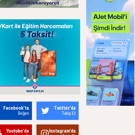
Facebook'ta
Twitter'da
Beğen
Takip Et
Youtube'da
Instagram'da