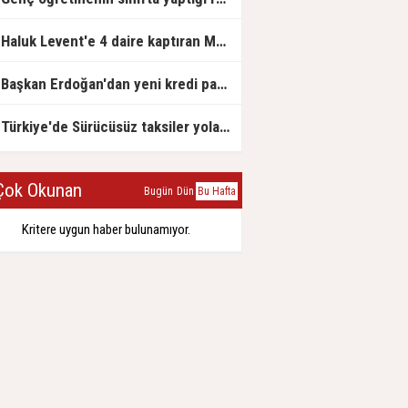
Haluk Levent'e 4 daire kaptıran Müteahhit soluğu savcılıkta aldı
Başkan Erdoğan'dan yeni kredi paketi müjdesi: 6 ay geri ödemesiz, 36 ay vadeli
Türkiye'de Sürücüsüz taksiler yola çıkmaya hazırlanıyor
ok Okunan
Bugün
Dün
Bu Hafta
Kritere uygun haber bulunamıyor.