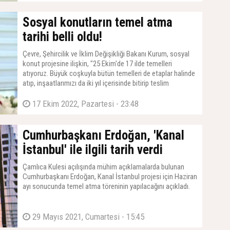
25 Ekim 2022, Salı - 15:01
Sosyal konutların temel atma
tarihi belli oldu!
Çevre, Şehircilik ve İklim Değişikliği Bakanı Kurum, sosyal
konut projesine ilişkin, "25 Ekim'de 17 ilde temelleri
atıyoruz. Büyük coşkuyla bütün temelleri de etaplar halinde
atıp, inşaatlarımızı da iki yıl içerisinde bitirip teslim
edeceğiz." dedi.
17 Ekim 2022, Pazartesi - 23:48
Cumhurbaşkanı Erdoğan, 'Kanal
İstanbul' ile ilgili tarih verdi
Çamlıca Kulesi açılışında mühim açıklamalarda bulunan
Cumhurbaşkanı Erdoğan, Kanal İstanbul projesi için Haziran
ayı sonucunda temel atma töreninin yapılacağını açıkladı.
29 Mayıs 2021, Cumartesi - 15:45