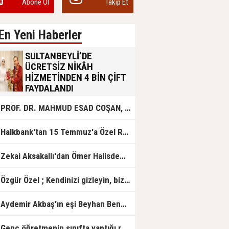
Abone Ol
Takip Et
En Yeni Haberler
SULTANBEYLİ’DE
ÜCRETSİZ NİKÂH
HİZMETİNDEN 4 BİN ÇİFT
FAYDALANDI
Sultanbeyli Belediyesi evlilik yolunda
PROF. DR. MAHMUD ESAD COŞAN, DOĞUMUNUN HİCRÎ 91. YILINDA ELAZIĞ'DA YÂD EDİLECEK
olan gençlere destek amacıyla
başlattığı ücretsiz nikâh hizmetini
sürdürüyor. Bu uygulamayı geçen yıl
Halkbank'tan 15 Temmuz'a Özel Reklam Filmi: "İrade Bizim, Zafer Bizim"
başlattıklarını belirten Sultanbeyli
Belediye Başkanı Ali Tombaş,
“Şimdiye kadar 4 bin çiftimize
Zekai Aksakallı'dan Ömer Halisdemir'e 'vefa' ziyareti!
ücretsiz hizmet vermenin
mutluluğunu yaşıyoruz” dedi.
Özgür Özel ; Kendinizi gizleyin, bizden işaret bekleyin
Aydemir Akbaş'ın eşi Beyhan Benek Akbaş hayatını kaybetti
Genç öğretmenin sınıfta yaptığı rezil paylaşım