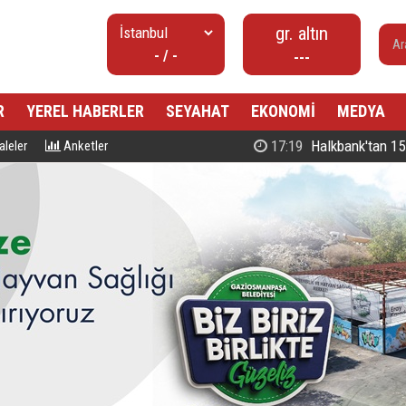
gr. altın
- / -
---
R
YEREL HABERLER
SEYAHAT
EKONOMİ
MEDYA
17:19
Halkbank'tan 15 Temmuz'
leler
Anketler