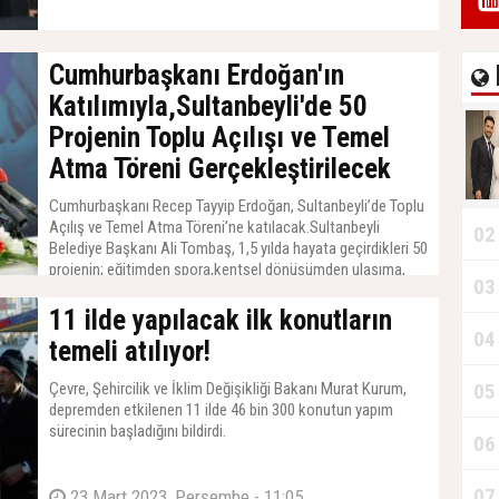
Cumhurbaşkanı Erdoğan'ın
Katılımıyla,Sultanbeyli'de 50
Projenin Toplu Açılışı ve Temel
Atma Töreni Gerçekleştirilecek
Cumhurbaşkanı Recep Tayyip Erdoğan, Sultanbeyli’de Toplu
Açılış ve Temel Atma Töreni’ne katılacak.Sultanbeyli
02
Belediye Başkanı Ali Tombaş, 1,5 yılda hayata geçirdikleri 50
projenin; eğitimden spora,kentsel dönüşümden ulaşıma,
03
kültür ve sanattan teknoloji yatırımlarına kadar pek farklı
eser ve hizmetikapsadığını vurguladı.
11 ilde yapılacak ilk konutların
04
temeli atılıyor!
Çevre, Şehircilik ve İklim Değişikliği Bakanı Murat Kurum,
05
depremden etkilenen 11 ilde 46 bin 300 konutun yapım
sürecinin başladığını bildirdi.
06
07
23 Mart 2023, Perşembe - 11:05