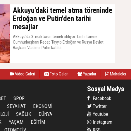
Akkuyu'daki temel atma töreninde
Erdoğan ve Putin'den tarihi
mesajlar
Akkuyu'da 3. reaktörün temeli atılıyor. Tarihi törene
Cumhurbaşkanı Recep Tayyip Erdoğan ve Rusya Devlet
Başkanı Vladimir Putin katıldı.
10 Mart 2021, Çarşamba - 17:04
e
Video Galeri
Foto Galeri
Yazarlar
Makaleler
Sosyal Medya
SET
SPOR
Facebook
SEYAHAT
EKONOMİ
Twitter
LOJİ
SAĞLIK
DÜNYA
Youtube
K
YAŞAM
EĞİTİM
Instagram
OTOMOTİV
RSS