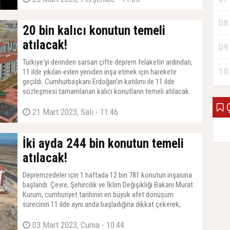
08
20 bin kalıcı konutun temeli
atılacak!
09
Türkiye'yi derinden sarsan çifte deprem felaketin ardından,
10
11 ilde yıkılan evleri yeniden inşa etmek için harekete
geçildi. Cumhurbaşkanı Erdoğan'ın katılımı ile 11 ilde
sözleşmesi tamamlanan kalıcı konutların temeli atılacak.
Ç
21 Mart 2023, Salı - 11:46
İki ayda 244 bin konutun temeli
atılacak!
Depremzedeler için 1 haftada 12 bin 781 konutun inşasına
başlandı. Çevre, Şehircilik ve İklim Değişikliği Bakanı Murat
Kurum, cumhuriyet tarihinin en büyük afet dönüşüm
sürecinin 11 ilde aynı anda başladığına dikkat çekerek,
“Önümüzdeki 2 ay içinde 11 ilimizde toplam 244 bin 343
konutumuzun temellerini atacağız” dedi.
03 Mart 2023, Cuma - 10:44