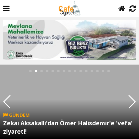
GÜNDEM
Zekai Aksakallı'dan Ömer Halisdemir'e 'vefa'
ziyareti!