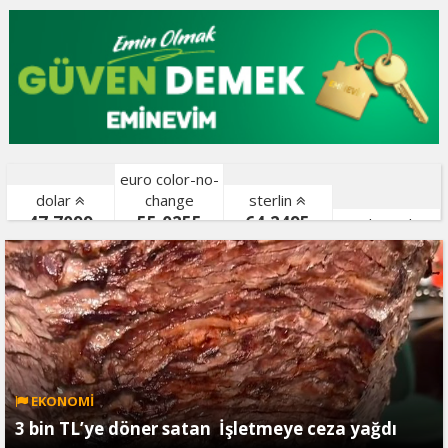
euro color-no-
dolar
change
sterlin
47,7099
55,0255
64,2495
gr. altın color-
bist color-
EKONOMİ
3 bin TL’ye döner satan İşletmeye ceza yağdı