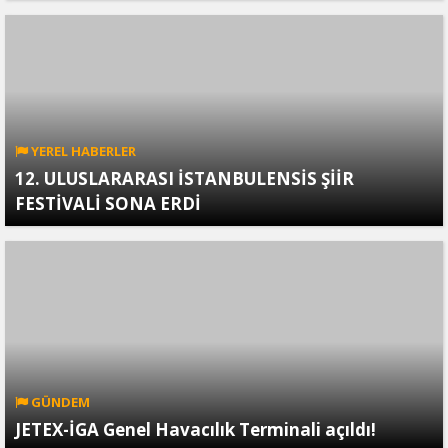
YEREL HABERLER
12. ULUSLARARASI İSTANBULENSİS ŞİİR
FESTİVALİ SONA ERDİ
GÜNDEM
JETEX-İGA Genel Havacılık Terminali açıldı!