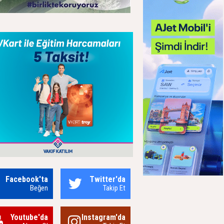
Facebook'ta
Twitter'da
Beğen
Takip Et
Youtube'da
Instagram'da