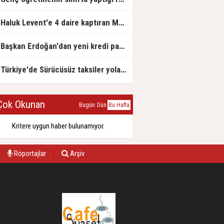
Haluk Levent'e 4 daire kaptıran Müteahhit soluğu savcılıkta aldı
Başkan Erdoğan'dan yeni kredi paketi müjdesi: 6 ay geri ödemesiz, 36 ay vadeli
Türkiye'de Sürücüsüz taksiler yola çıkmaya hazırlanıyor
ok Okunan
Bugün
Dün
Bu Hafta
Kritere uygun haber bulunamıyor.
Röportajlar
Arşiv