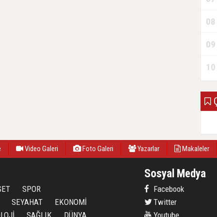
08
09
10
Ç
e
Video Galeri
Foto Galeri
Yazarlar
Makaleler
Sosyal Medya
SET
SPOR
Facebook
SEYAHAT
EKONOMİ
Twitter
LOJİ
SAĞLIK
DÜNYA
Youtube