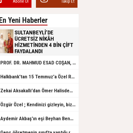
Abone Ol
Takip Et
En Yeni Haberler
SULTANBEYLİ’DE
ÜCRETSİZ NİKÂH
HİZMETİNDEN 4 BİN ÇİFT
FAYDALANDI
Sultanbeyli Belediyesi evlilik yolunda
PROF. DR. MAHMUD ESAD COŞAN, DOĞUMUNUN HİCRÎ 91. YILINDA ELAZIĞ'DA YÂD EDİLECEK
olan gençlere destek amacıyla
başlattığı ücretsiz nikâh hizmetini
sürdürüyor. Bu uygulamayı geçen yıl
Halkbank'tan 15 Temmuz'a Özel Reklam Filmi: "İrade Bizim, Zafer Bizim"
başlattıklarını belirten Sultanbeyli
Belediye Başkanı Ali Tombaş,
“Şimdiye kadar 4 bin çiftimize
Zekai Aksakallı'dan Ömer Halisdemir'e 'vefa' ziyareti!
ücretsiz hizmet vermenin
mutluluğunu yaşıyoruz” dedi.
Özgür Özel ; Kendinizi gizleyin, bizden işaret bekleyin
Aydemir Akbaş'ın eşi Beyhan Benek Akbaş hayatını kaybetti
Genç öğretmenin sınıfta yaptığı rezil paylaşım