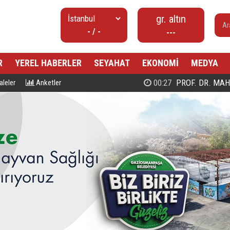
gr. altın
- / -
---
R
YEREL HABERLER
SEYAHAT
EKONOMİ
MEDYA
00:27
PROF. DR. MAHMUD ESAD COŞ
leler
Anketler