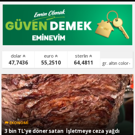
dolar
euro
sterlin
47,7436
55,2510
64,4811
gr. altın color-
bist color-
EKONOMİ
3 bin TL’ye döner satan İşletmeye ceza yağdı