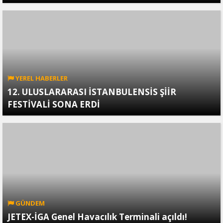
YEREL HABERLER
12. ULUSLARARASI İSTANBULENSİS ŞİİR
FESTİVALİ SONA ERDİ
GÜNDEM
JETEX-İGA Genel Havacılık Terminali açıldı!