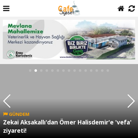
GÜNDEM
Zekai Aksakallı'dan Ömer Halisdemir'e 'vefa'
ziyareti!