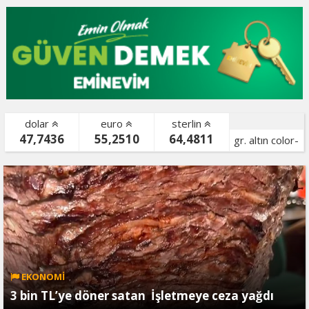
dolar
euro
sterlin
47,7436
55,2510
64,4811
gr. altın color-
bist color-
EKONOMİ
3 bin TL’ye döner satan İşletmeye ceza yağdı