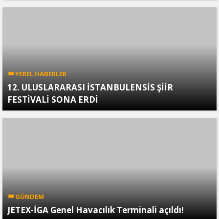
YEREL HABERLER
12. ULUSLARARASI İSTANBULENSİS ŞİİR
FESTİVALİ SONA ERDİ
GÜNDEM
JETEX-İGA Genel Havacılık Terminali açıldı!