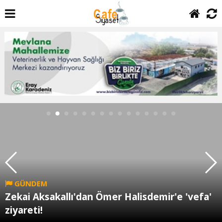
GÜNDEM
Zekai Aksakallı'dan Ömer Halisdemir'e 'vefa'
ziyareti!