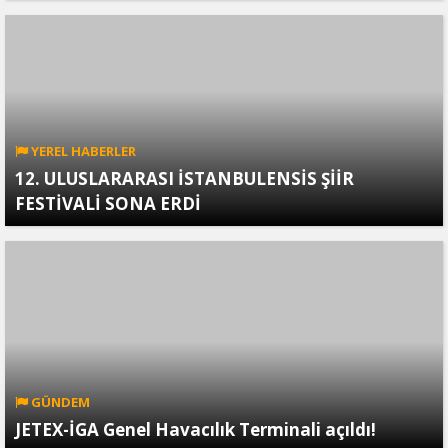
YEREL HABERLER
12. ULUSLARARASI İSTANBULENSİS ŞİİR
FESTİVALİ SONA ERDİ
GÜNDEM
JETEX-İGA Genel Havacılık Terminali açıldı!