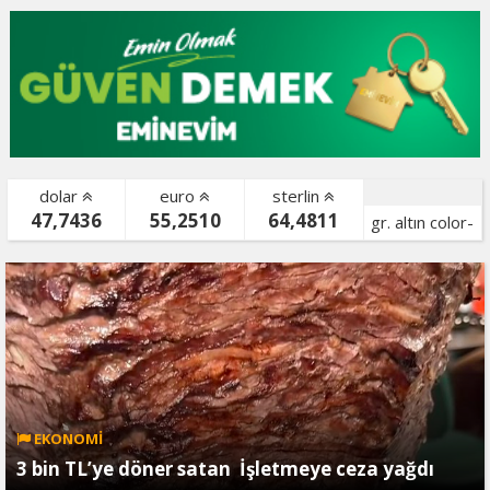
dolar
euro
sterlin
47,7436
55,2510
64,4811
gr. altın color-
bist color-
EKONOMİ
3 bin TL’ye döner satan İşletmeye ceza yağdı