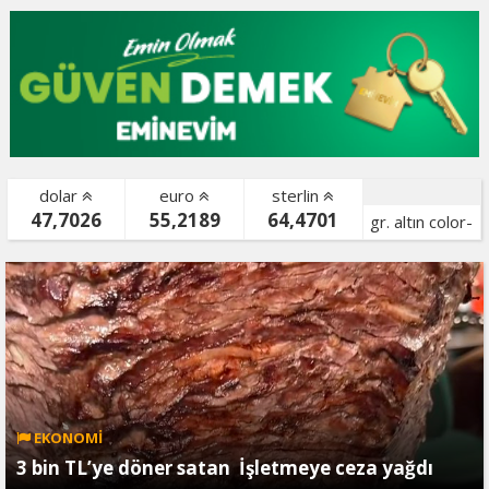
dolar
euro
sterlin
47,7026
55,2189
64,4701
gr. altın color-
bist color-
EKONOMİ
3 bin TL’ye döner satan İşletmeye ceza yağdı