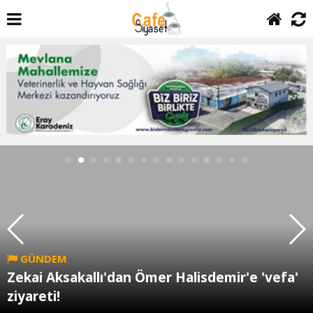
GÜNDEM
Zekai Aksakallı'dan Ömer Halisdemir'e 'vefa'
ziyareti!