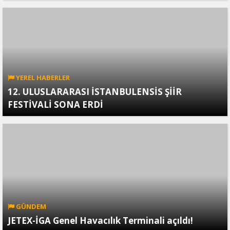
YEREL HABERLER
12. ULUSLARARASI İSTANBULENSİS ŞİİR
FESTİVALİ SONA ERDİ
GÜNDEM
JETEX-İGA Genel Havacılık Terminali açıldı!