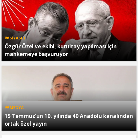
SİYASET
Özgür Özel ve ekibi, kurultay yapılması için
mahkemeye başvuruyor
MEDYA
15 Temmuz’un 10. yılında 40 Anadolu kanalından
ortak özel yayın