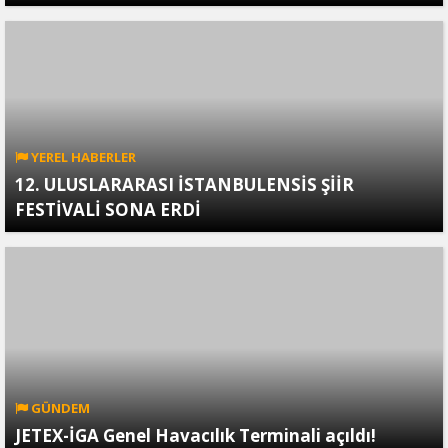
YEREL HABERLER
12. ULUSLARARASI İSTANBULENSİS ŞİİR
FESTİVALİ SONA ERDİ
GÜNDEM
JETEX-İGA Genel Havacılık Terminali açıldı!