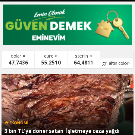
dolar
euro
sterlin
47,7436
55,2510
64,4811
gr. altın color-
bist color-
EKONOMİ
3 bin TL’ye döner satan İşletmeye ceza yağdı