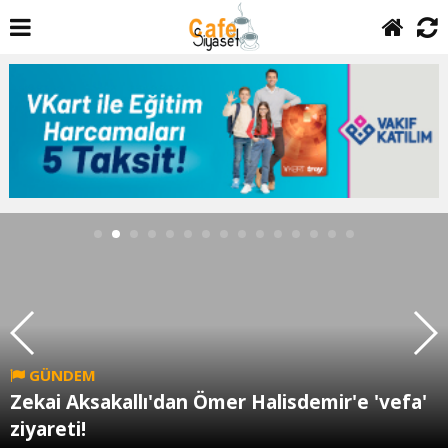
GÜNDEM
Zekai Aksakallı'dan Ömer Halisdemir'e 'vefa'
ziyareti!