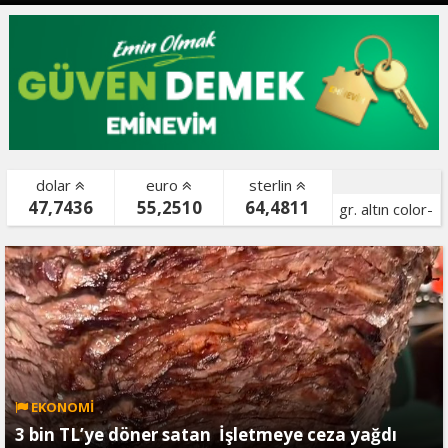
dolar
euro
sterlin
47,7436
55,2510
64,4811
gr. altın color-
bist color-
EKONOMİ
3 bin TL’ye döner satan İşletmeye ceza yağdı