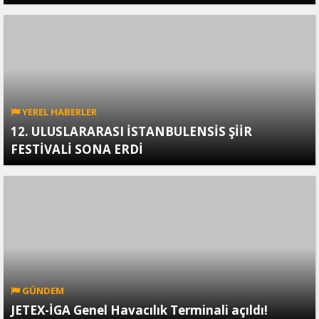
YEREL HABERLER
12. ULUSLARARASI İSTANBULENSİS ŞİİR
FESTİVALİ SONA ERDİ
GÜNDEM
JETEX-İGA Genel Havacılık Terminali açıldı!