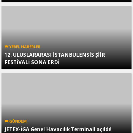
YEREL HABERLER
12. ULUSLARARASI İSTANBULENSİS ŞİİR
FESTİVALİ SONA ERDİ
GÜNDEM
JETEX-İGA Genel Havacılık Terminali açıldı!