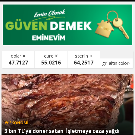
dolar
euro
sterlin
47,7127
55,0216
64,2517
gr. altın color-
bist color-
EKONOMİ
3 bin TL’ye döner satan İşletmeye ceza yağdı