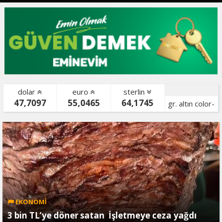
dolar
euro
sterlin
47,7097
55,0465
64,1745
gr. altın color-
bist color-
EKONOMİ
3 bin TL’ye döner satan İşletmeye ceza yağdı