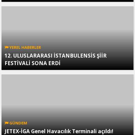
YEREL HABERLER
12. ULUSLARARASI İSTANBULENSİS ŞİİR
FESTİVALİ SONA ERDİ
GÜNDEM
JETEX-İGA Genel Havacılık Terminali açıldı!