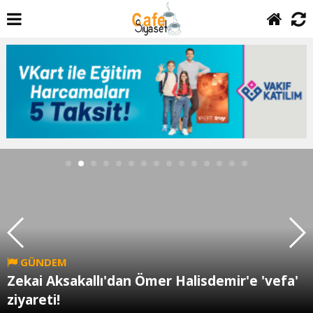
GÜNDEM
Zekai Aksakallı'dan Ömer Halisdemir'e 'vefa'
ziyareti!