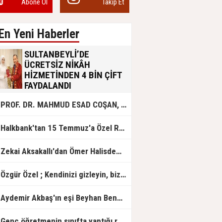
Abone Ol
Takip Et
En Yeni Haberler
SULTANBEYLİ’DE
ÜCRETSİZ NİKÂH
HİZMETİNDEN 4 BİN ÇİFT
FAYDALANDI
Sultanbeyli Belediyesi evlilik yolunda
PROF. DR. MAHMUD ESAD COŞAN, DOĞUMUNUN HİCRÎ 91. YILINDA ELAZIĞ'DA YÂD EDİLECEK
olan gençlere destek amacıyla
başlattığı ücretsiz nikâh hizmetini
sürdürüyor. Bu uygulamayı geçen yıl
Halkbank'tan 15 Temmuz'a Özel Reklam Filmi: "İrade Bizim, Zafer Bizim"
başlattıklarını belirten Sultanbeyli
Belediye Başkanı Ali Tombaş,
“Şimdiye kadar 4 bin çiftimize
Zekai Aksakallı'dan Ömer Halisdemir'e 'vefa' ziyareti!
ücretsiz hizmet vermenin
mutluluğunu yaşıyoruz” dedi.
Özgür Özel ; Kendinizi gizleyin, bizden işaret bekleyin
Aydemir Akbaş'ın eşi Beyhan Benek Akbaş hayatını kaybetti
Genç öğretmenin sınıfta yaptığı rezil paylaşım