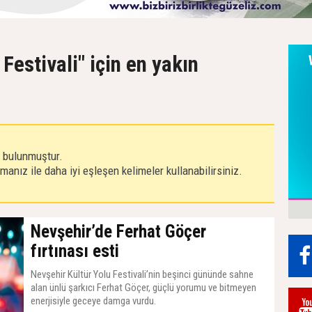
Festivali" için en yakın
r bulunmuştur.
anız ile daha iyi eşleşen kelimeler kullanabilirsiniz.
Nevşehir’de Ferhat Göçer
fırtınası esti
Nevşehir Kültür Yolu Festivali’nin beşinci gününde sahne
alan ünlü şarkıcı Ferhat Göçer, güçlü yorumu ve bitmeyen
enerjisiyle geceye damga vurdu.