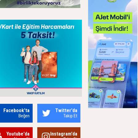
Facebook'ta
Twitter'da
Beğen
Takip Et
Youtube'da
Instagram'da