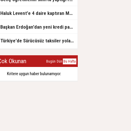
Haluk Levent'e 4 daire kaptıran Müteahhit soluğu savcılıkta aldı
Başkan Erdoğan'dan yeni kredi paketi müjdesi: 6 ay geri ödemesiz, 36 ay vadeli
Türkiye'de Sürücüsüz taksiler yola çıkmaya hazırlanıyor
ok Okunan
Bugün
Dün
Bu Hafta
Kritere uygun haber bulunamıyor.