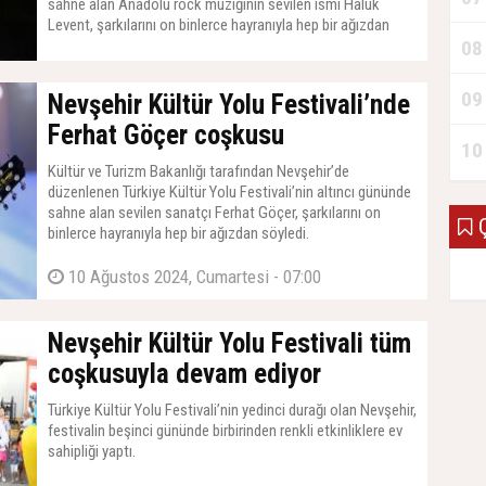
sahne alan Anadolu rock müziğinin sevilen ismi Haluk
Levent, şarkılarını on binlerce hayranıyla hep bir ağızdan
söyledi.
08
12 Ağustos 2024, Pazartesi - 07:00
09
Nevşehir Kültür Yolu Festivali’nde
Ferhat Göçer coşkusu
10
Kültür ve Turizm Bakanlığı tarafından Nevşehir’de
düzenlenen Türkiye Kültür Yolu Festivali’nin altıncı gününde
sahne alan sevilen sanatçı Ferhat Göçer, şarkılarını on
Ç
binlerce hayranıyla hep bir ağızdan söyledi.
10 Ağustos 2024, Cumartesi - 07:00
Nevşehir Kültür Yolu Festivali tüm
coşkusuyla devam ediyor
Türkiye Kültür Yolu Festivali’nin yedinci durağı olan Nevşehir,
festivalin beşinci gününde birbirinden renkli etkinliklere ev
sahipliği yaptı.