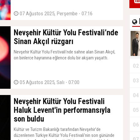
07 Ağustos 2025, Perşembe - 07:16
Nevşehir Kültür Yolu Festivali’nde
Sinan Akçıl rüzgarı
Nevşehir Kültür Yolu Festivali’nde sahne alan Sinan Akçıl,
on binlerce hayranına eğlence dolu bir akşam yaşattı.
02
03
05 Ağustos 2025, Salı - 07:00
04
Nevşehir Kültür Yolu Festivali
Haluk Levent'in performansıyla
05
son buldu
06
Kültür ve Turizm Bakanlığı tarafından Nevşehir’de
düzenlenen Türkiye Kültür Yolu Festivali’nin son gününde
07