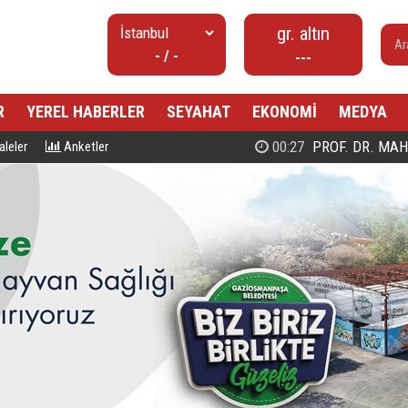
gr. altın
- / -
---
R
YEREL HABERLER
SEYAHAT
EKONOMİ
MEDYA
00:27
PROF. DR. MAHMUD ESAD COŞ
leler
Anketler