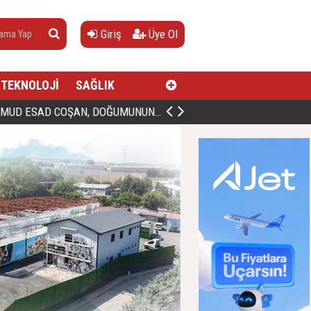
Giriş
Üye Ol
TEKNOLOJİ
SAĞLIK
AN, DOĞUMUNUN HİCRÎ 91. YILINDA ELAZIĞ'DA YÂD EDİLECEK