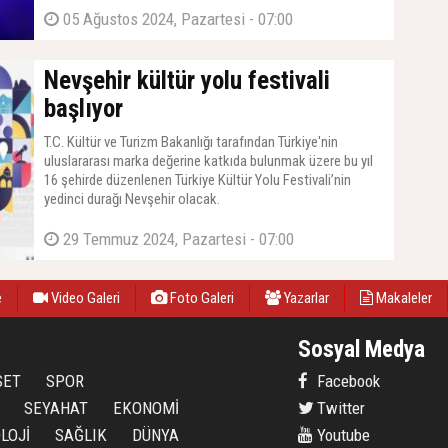
05 Ağustos 2024, Pazartesi - 07:00
Nevşehir kültür yolu festivali
başlıyor
T.C. Kültür ve Turizm Bakanlığı tarafından Türkiye'nin
uluslararası marka değerine katkıda bulunmak üzere bu yıl
16 şehirde düzenlenen Türkiye Kültür Yolu Festivali’nin
yedinci durağı Nevşehir olacak.
29 Temmuz 2024, Pazartesi - 07:00
e
Video Galeri
Foto Galeri
Yazarlar
Makaleler
Sosyal Medya
SET
SPOR
Facebook
SEYAHAT
EKONOMİ
Twitter
LOJİ
SAĞLIK
DÜNYA
Youtube