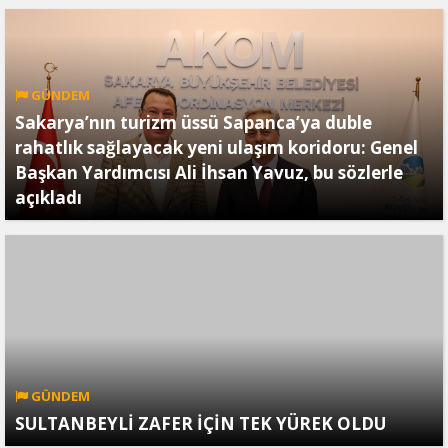
GÜNDEM
Sakarya’nın turizm üssü Sapanca’ya duble
rahatlık sağlayacak yeni ulaşım koridoru: Genel
Başkan Yardımcısı Ali İhsan Yavuz, bu sözlerle
açıkladı
GÜNDEM
SULTANBEYLİ ZAFER İÇİN TEK YÜREK OLDU