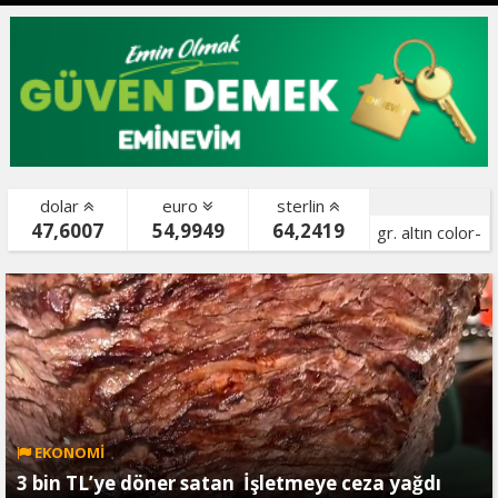
dolar
euro
sterlin
47,6007
54,9949
64,2419
gr. altın color-
bist color-
EKONOMİ
3 bin TL’ye döner satan İşletmeye ceza yağdı