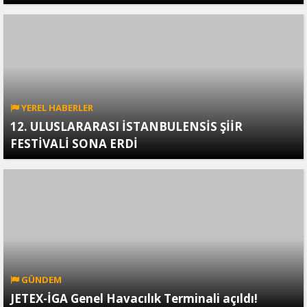
YEREL HABERLER
12. ULUSLARARASI İSTANBULENSİS ŞİİR
FESTİVALİ SONA ERDİ
GÜNDEM
JETEX-İGA Genel Havacılık Terminali açıldı!