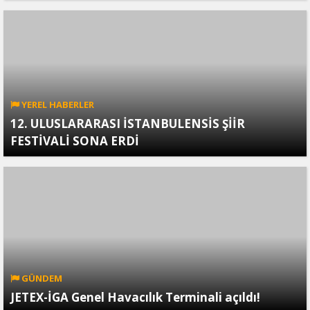
YEREL HABERLER
12. ULUSLARARASI İSTANBULENSİS ŞİİR
FESTİVALİ SONA ERDİ
GÜNDEM
JETEX-İGA Genel Havacılık Terminali açıldı!