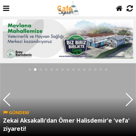
GÜNDEM
Zekai Aksakallı'dan Ömer Halisdemir'e 'vefa'
ziyareti!