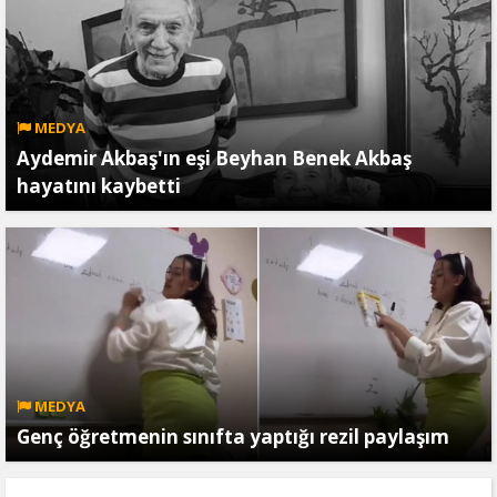
MEDYA
Aydemir Akbaş'ın eşi Beyhan Benek Akbaş
hayatını kaybetti
MEDYA
Genç öğretmenin sınıfta yaptığı rezil paylaşım