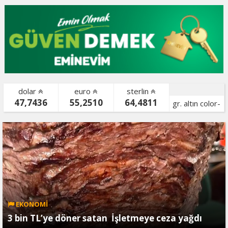
dolar
euro
sterlin
47,7436
55,2510
64,4811
gr. altın color-
bist color-
EKONOMİ
3 bin TL’ye döner satan İşletmeye ceza yağdı