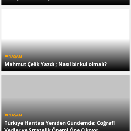
YAŞAM
Mahmut Çelik Yazdı ; Nasıl bir kul olmalı?
YAŞAM
Türkiye Haritası Yeniden Gündemde: Coğrafi
Veriler ve Stratejik Önemi Öne Çıkıyor