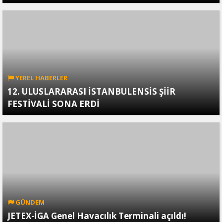
YEREL HABERLER
12. ULUSLARARASI İSTANBULENSİS ŞİİR
FESTİVALİ SONA ERDİ
GÜNDEM
JETEX-İGA Genel Havacılık Terminali açıldı!