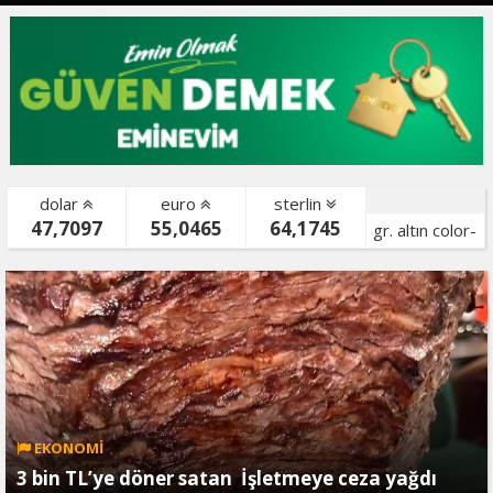
dolar
euro
sterlin
47,7097
55,0465
64,1745
gr. altın color-
bist color-
EKONOMİ
3 bin TL’ye döner satan İşletmeye ceza yağdı