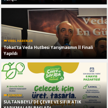
YEREL HABERLER
Tokat’ta Veda Hutbesi Yarışmasının İl Finali
Yapıldı
GÜNDEM
SULTANBEYLİ’DE ÇEVRE VE SIFIR ATIK
YARIŞMALARI BAŞLADI