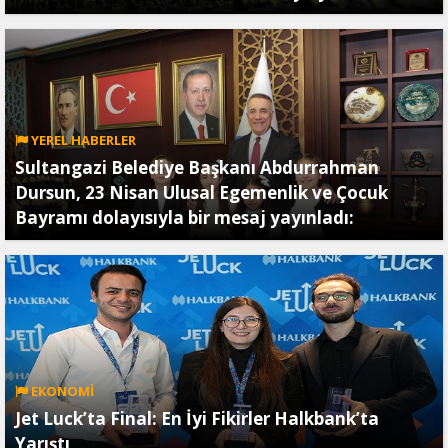
YEREL HABERLER
Sultangazi Belediye Başkanı Abdurrahman
Dursun, 23 Nisan Ulusal Egemenlik ve Çocuk
Bayramı dolayısıyla bir mesaj yayınladı:
EKONOMİ
Jet Luck’ta Final: En İyi Fikirler Halkbank’ta
Yarıştı