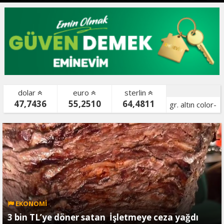
dolar
euro
sterlin
47,7436
55,2510
64,4811
gr. altın color-
bist color-
EKONOMİ
3 bin TL’ye döner satan İşletmeye ceza yağdı