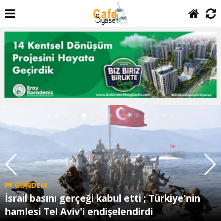
SİYASET
Kılıçdaroğlu Kurultayda yeniden aday olacak
mı?