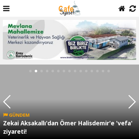
GÜNDEM
Zekai Aksakallı'dan Ömer Halisdemir'e 'vefa'
ziyareti!