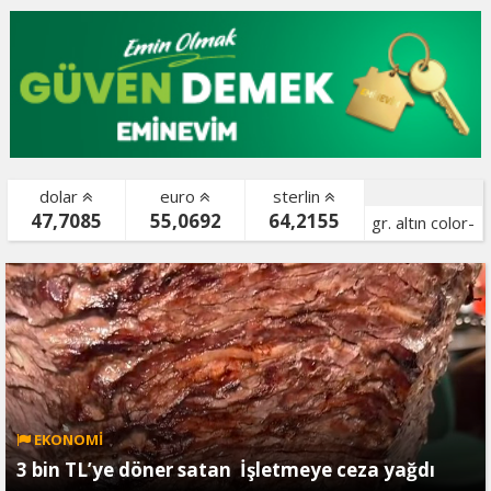
dolar
euro
sterlin
47,7085
55,0692
64,2155
gr. altın color-
bist color-
EKONOMİ
3 bin TL’ye döner satan İşletmeye ceza yağdı