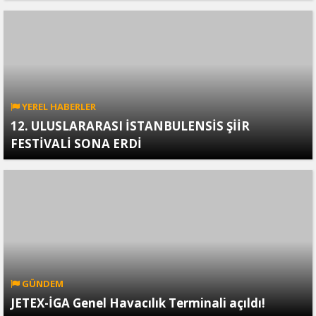
YEREL HABERLER
12. ULUSLARARASI İSTANBULENSİS ŞİİR
FESTİVALİ SONA ERDİ
GÜNDEM
JETEX-İGA Genel Havacılık Terminali açıldı!