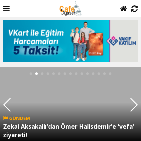
GÜNDEM
Zekai Aksakallı'dan Ömer Halisdemir'e 'vefa'
ziyareti!