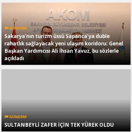
GÜNDEM
Sakarya’nın turizm üssü Sapanca’ya duble
rahatlık sağlayacak yeni ulaşım koridoru: Genel
Başkan Yardımcısı Ali İhsan Yavuz, bu sözlerle
açıkladı
GÜNDEM
SULTANBEYLİ ZAFER İÇİN TEK YÜREK OLDU