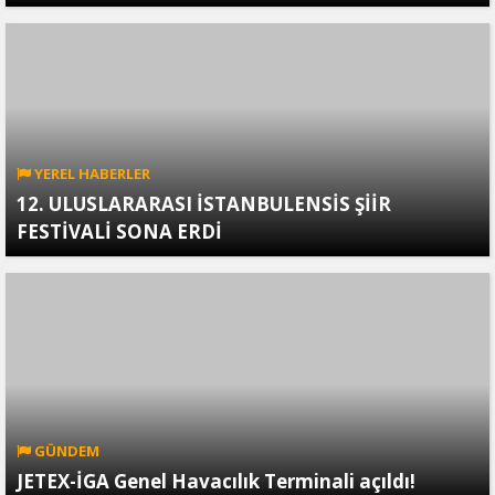
YEREL HABERLER
12. ULUSLARARASI İSTANBULENSİS ŞİİR
FESTİVALİ SONA ERDİ
GÜNDEM
JETEX-İGA Genel Havacılık Terminali açıldı!