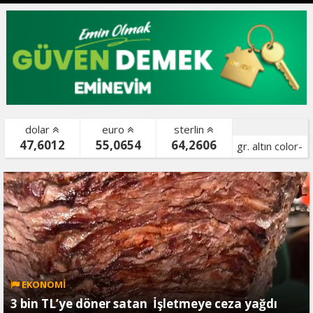
dolar
euro
sterlin
47,6012
55,0654
64,2606
gr. altın color-
bist color-
EKONOMİ
3 bin TL’ye döner satan İşletmeye ceza yağdı