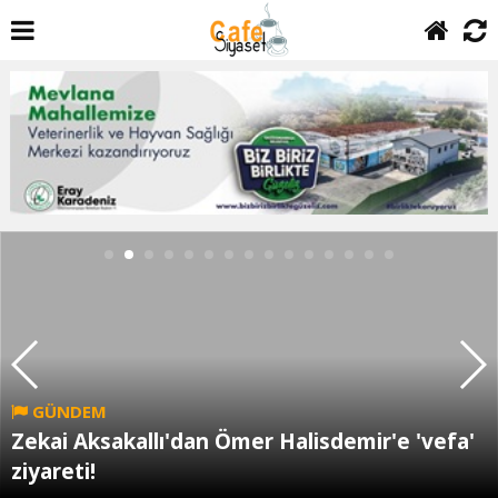
GÜNDEM
Zekai Aksakallı'dan Ömer Halisdemir'e 'vefa'
ziyareti!