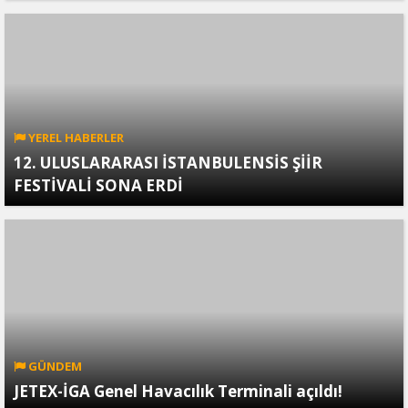
YEREL HABERLER
12. ULUSLARARASI İSTANBULENSİS ŞİİR
FESTİVALİ SONA ERDİ
GÜNDEM
JETEX-İGA Genel Havacılık Terminali açıldı!