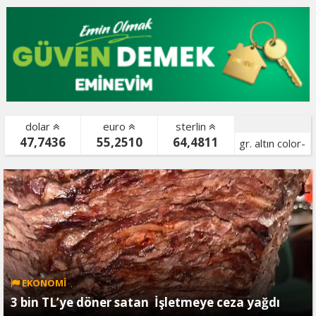
dolar
euro
sterlin
47,7436
55,2510
64,4811
gr. altın color-
bist color-
EKONOMİ
3 bin TL’ye döner satan İşletmeye ceza yağdı