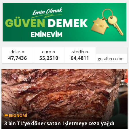
dolar
euro
sterlin
47,7436
55,2510
64,4811
gr. altın color-
bist color-
EKONOMİ
3 bin TL’ye döner satan İşletmeye ceza yağdı