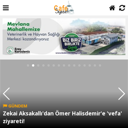
GÜNDEM
Zekai Aksakallı'dan Ömer Halisdemir'e 'vefa'
ziyareti!