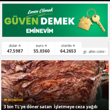
dolar
euro
sterlin
47,5987
55,0360
64,2653
gr. altın color-
bist color-
EKONOMİ
3 bin TL’ye döner satan İşletmeye ceza yağdı