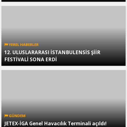
YEREL HABERLER
12. ULUSLARARASI İSTANBULENSİS ŞİİR
FESTİVALİ SONA ERDİ
GÜNDEM
JETEX-İGA Genel Havacılık Terminali açıldı!