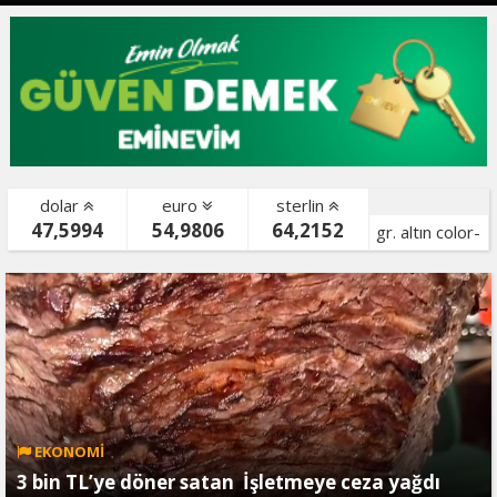
dolar
euro
sterlin
47,5994
54,9806
64,2152
gr. altın color-
bist color-
EKONOMİ
3 bin TL’ye döner satan İşletmeye ceza yağdı