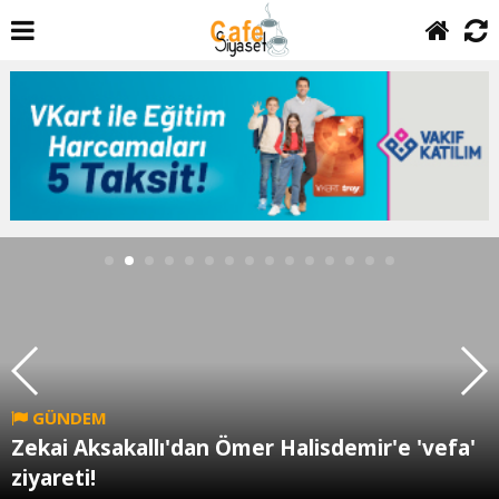
GÜNDEM
Zekai Aksakallı'dan Ömer Halisdemir'e 'vefa'
ziyareti!