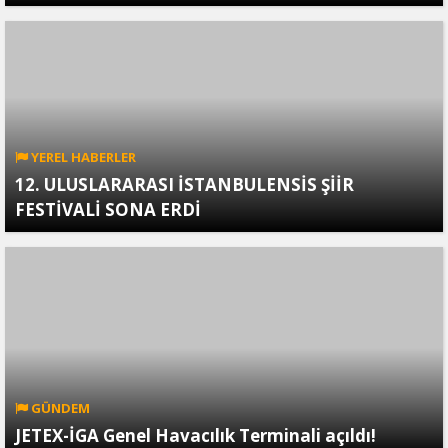
YEREL HABERLER
12. ULUSLARARASI İSTANBULENSİS ŞİİR
FESTİVALİ SONA ERDİ
GÜNDEM
JETEX-İGA Genel Havacılık Terminali açıldı!