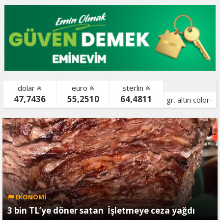
dolar
euro
sterlin
47,7436
55,2510
64,4811
gr. altın color-
bist color-
EKONOMİ
3 bin TL’ye döner satan İşletmeye ceza yağdı