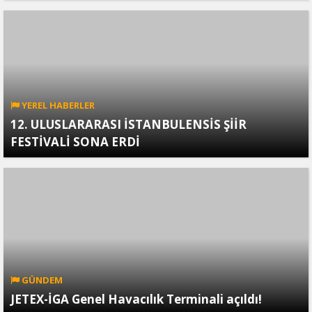
YEREL HABERLER
12. ULUSLARARASI İSTANBULENSİS ŞİİR
FESTİVALİ SONA ERDİ
GÜNDEM
JETEX-İGA Genel Havacılık Terminali açıldı!