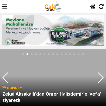
GÜNDEM
Zekai Aksakallı'dan Ömer Halisdemir'e 'vefa'
ziyareti!