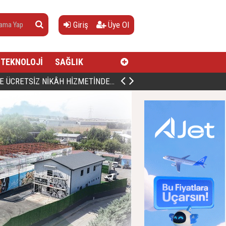
Giriş
Üye Ol
TEKNOLOJİ
SAĞLIK
AN, DOĞUMUNUN HİCRÎ 91. YILINDA ELAZIĞ'DA YÂD EDİLECEK