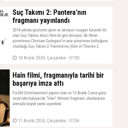
Suç Takımı 2: Pantera’nın
fragmanı yayınlandı
2018 yılında gösterim giren ve aksiyon-soygun türünde hit
olan Suç Takımı, ikinci filmi ile geri dönüyor. İlk filmin
yönetmeni Chrstian Gudegast’ın yine yönetmen koltuğuna
oturduğu Suç Takımı 2: Pantera’nın (Den of Thieves 2:
Pantera) ilk fragmanı ve posteri yayınladı.
18 Aralık 2024, Çarşamba - 07:00
Hain filmi, fragmanıyla tarihi bir
başarıya imza attı
Fix360 Entertainment yapımı olan ve 13 Aralık Cuma günü
seyirciyle buluşacak "Hain" filminin fragmanı, uluslararası
arenada büyük yankı uyandırdı.
11 Aralık 2024, Çarşamba - 07:06