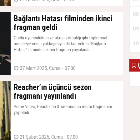
08
Bağlantı Hatası filminden ikinci
fragman geldi
09
Güçlü oyunculukları ve akran zorbalığı gibi toplumsal
10
meseleye cesur yaklaşımıyla dikkat çeken “Bağlantı
Hatası” filminden ikinci fragman yayınlandı.
Ç
07 Mart 2025, Cuma - 07:00
Reacher’ın üçüncü sezon
fragmanı yayınlandı
Prime Video, Reacher’ın 3. sezonunun resmi fragmanını
yayınladı.
21 Şubat 2025, Cuma - 07:00