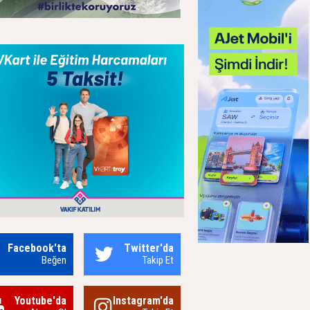
Facebook'ta
Twitter'da
Beğen
Takip Et
Youtube'da
Instagram'da