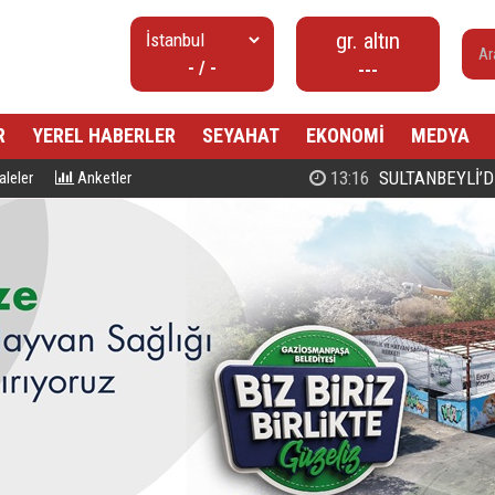
gr. altın
- / -
---
R
YEREL HABERLER
SEYAHAT
EKONOMİ
MEDYA
00:27
PROF. DR. MAHMUD ESAD COŞ
leler
Anketler