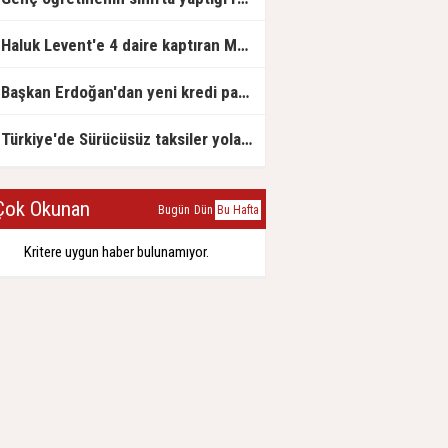
Haluk Levent'e 4 daire kaptıran Müteahhit soluğu savcılıkta aldı
Başkan Erdoğan'dan yeni kredi paketi müjdesi: 6 ay geri ödemesiz, 36 ay vadeli
Türkiye'de Sürücüsüz taksiler yola çıkmaya hazırlanıyor
ok Okunan
Bugün
Dün
Bu Hafta
Kritere uygun haber bulunamıyor.