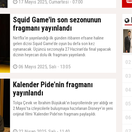
17 Mayıs 2025, Cumartesi - 07:00
Squid Game'in son sezonunun
fragmanı yayınlandı
Netflix’in yayınlandığı ilk günden itibaren efsane haline
gelen dizisi Squid Game’de oyun bu defa son kez
oynanacak. Üçüncü sezonuyla 27 Haziran’da final yapacak
dizinin heyecan dolu ilk fragmanı yayınlandı.
02
06 Mayıs 2025, Salı - 13:05
03
Kalender Pide’nin fragmanı
04
yayınlandı
Tolga Çevik ve İbrahim Büyükak’ın başrollerinde yer aldığı ve
05
2 Mayıs’ta izleyicilerle buluşmaya hazırlanan Disney+’ın yeni
orijinal filmi ‘Kalender Pide’nin fragmanı paylaşıldı.
06
07
22 Nisan 2025, Salı - 11:40