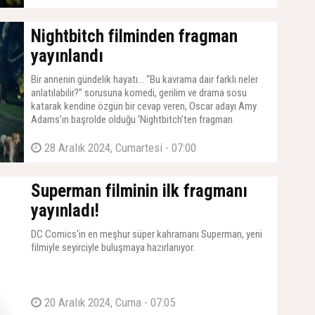
Nightbitch filminden fragman
yayınlandı
Bir annenin gündelik hayatı… “Bu kavrama dair farklı neler
anlatılabilir?” sorusuna komedi, gerilim ve drama sosu
katarak kendine özgün bir cevap veren, Oscar adayı Amy
Adams’ın başrolde olduğu ‘Nightbitch’ten fragman
paylaşıldı. Searchlight Pictures imzalı film, ilk kez ve
sadece 24 Ocak’tan itibaren Disney+’ta seyredilebilecek.
28 Aralık 2024, Cumartesi - 07:00
Superman filminin ilk fragmanı
yayınladı!
DC Comics'in en meşhur süper kahramanı Superman, yeni
filmiyle seyirciyle buluşmaya hazırlanıyor.
20 Aralık 2024, Cuma - 07:05