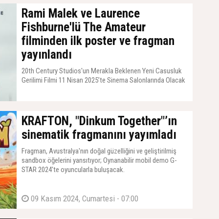
Rami Malek ve Laurence
Fishburne'lü The Amateur
filminden ilk poster ve fragman
yayınlandı
20th Century Studios'un Merakla Beklenen Yeni Casusluk
Gerilimi Filmi 11 Nisan 2025’te Sinema Salonlarında Olacak
KRAFTON, "Dinkum Together"’ın
sinematik fragmanını yayımladı
Fragman, Avustralya'nın doğal güzelliğini ve geliştirilmiş
sandbox öğelerini yansıtıyor; Oynanabilir mobil demo G-
STAR 2024'te oyuncularla buluşacak.
09 Kasım 2024, Cumartesi - 07:00