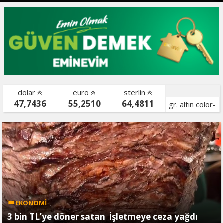
dolar
euro
sterlin
47,7436
55,2510
64,4811
gr. altın color-
bist color-
EKONOMİ
3 bin TL’ye döner satan İşletmeye ceza yağdı