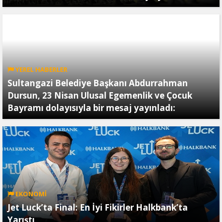
YEREL HABERLER
Sultangazi Belediye Başkanı Abdurrahman
Dursun, 23 Nisan Ulusal Egemenlik ve Çocuk
Bayramı dolayısıyla bir mesaj yayınladı:
EKONOMİ
Jet Luck’ta Final: En İyi Fikirler Halkbank’ta
Yarıştı