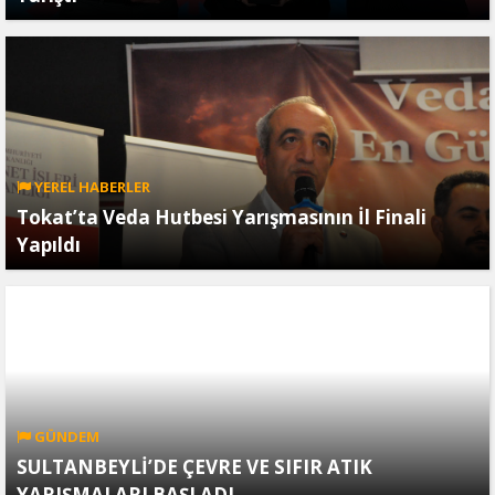
YEREL HABERLER
Tokat’ta Veda Hutbesi Yarışmasının İl Finali
Yapıldı
GÜNDEM
SULTANBEYLİ’DE ÇEVRE VE SIFIR ATIK
YARIŞMALARI BAŞLADI