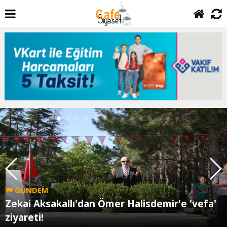
GÜNDEM
Zekai Aksakallı'dan Ömer Halisdemir'e 'vefa'
ziyareti!