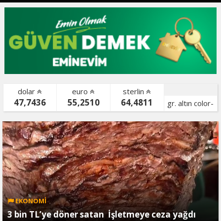
dolar
euro
sterlin
47,7436
55,2510
64,4811
gr. altın color-
bist color-
EKONOMİ
3 bin TL’ye döner satan İşletmeye ceza yağdı