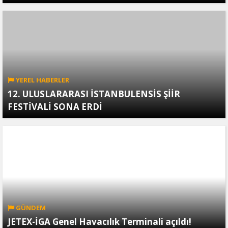
YEREL HABERLER
12. ULUSLARARASI İSTANBULENSİS ŞİİR
FESTİVALİ SONA ERDİ
GÜNDEM
JETEX-İGA Genel Havacılık Terminali açıldı!