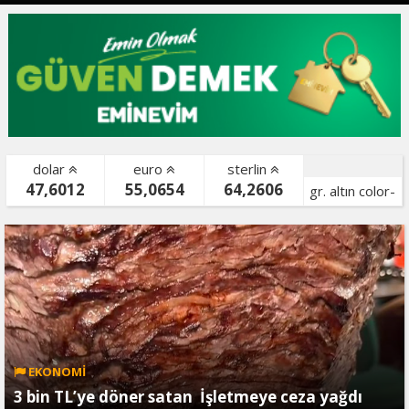
dolar
euro
sterlin
47,6012
55,0654
64,2606
gr. altın color-
bist color-
EKONOMİ
3 bin TL’ye döner satan İşletmeye ceza yağdı