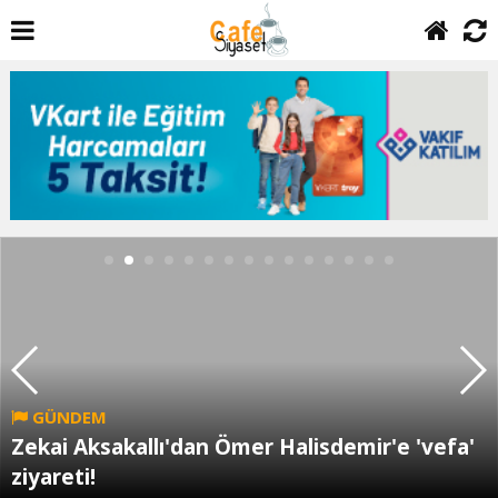
SİYASET
Özgür Özel ; Kendinizi gizleyin, bizden işaret
bekleyin