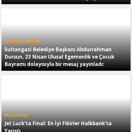
YEREL HABERLER
Sultangazi Belediye Başkanı Abdurrahman
Dursun, 23 Nisan Ulusal Egemenlik ve Çocuk
Bayramı dolayısıyla bir mesaj yayınladı:
EKONOMİ
Jet Luck’ta Final: En İyi Fikirler Halkbank’ta
Yarıştı