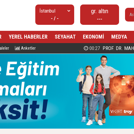
gr. altın
- / -
---
R
YEREL HABERLER
SEYAHAT
EKONOMİ
MEDYA
00:27
PROF. DR. MAHMUD ESAD COŞ
leler
Anketler