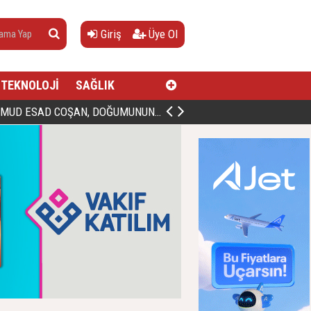
Giriş
Üye Ol
TEKNOLOJİ
SAĞLIK
AN, DOĞUMUNUN HİCRÎ 91. YILINDA ELAZIĞ'DA YÂD EDİLECEK