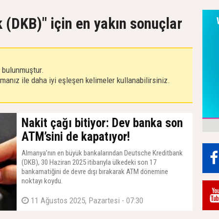
 (DKB)" için en yakın sonuçlar
r bulunmuştur.
anız ile daha iyi eşleşen kelimeler kullanabilirsiniz.
Nakit çağı bitiyor: Dev banka son
ATM’sini de kapatıyor!
Almanya’nın en büyük bankalarından Deutsche Kreditbank
(DKB), 30 Haziran 2025 itibarıyla ülkedeki son 17
bankamatiğini de devre dışı bırakarak ATM dönemine
noktayı koydu.
11 Ağustos 2025, Pazartesi - 07:30