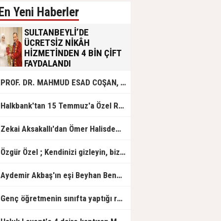
En Yeni Haberler
SULTANBEYLİ’DE
ÜCRETSİZ NİKÂH
HİZMETİNDEN 4 BİN ÇİFT
FAYDALANDI
Sultanbeyli Belediyesi evlilik yolunda
PROF. DR. MAHMUD ESAD COŞAN, DOĞUMUNUN HİCRÎ 91. YILINDA ELAZIĞ'DA YÂD EDİLECEK
olan gençlere destek amacıyla
başlattığı ücretsiz nikâh hizmetini
sürdürüyor. Bu uygulamayı geçen yıl
Halkbank'tan 15 Temmuz'a Özel Reklam Filmi: "İrade Bizim, Zafer Bizim"
başlattıklarını belirten Sultanbeyli
Belediye Başkanı Ali Tombaş,
“Şimdiye kadar 4 bin çiftimize
Zekai Aksakallı'dan Ömer Halisdemir'e 'vefa' ziyareti!
ücretsiz hizmet vermenin
mutluluğunu yaşıyoruz” dedi.
Özgür Özel ; Kendinizi gizleyin, bizden işaret bekleyin
Aydemir Akbaş'ın eşi Beyhan Benek Akbaş hayatını kaybetti
Genç öğretmenin sınıfta yaptığı rezil paylaşım