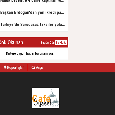
Haluk Levent'e 4 daire kaptıran Müteahhit soluğu savcılıkta aldı
Başkan Erdoğan'dan yeni kredi paketi müjdesi: 6 ay geri ödemesiz, 36 ay vadeli
Türkiye'de Sürücüsüz taksiler yola çıkmaya hazırlanıyor
ok Okunan
Bugün
Dün
Bu Hafta
Kritere uygun haber bulunamıyor.
Röportajlar
Arşiv