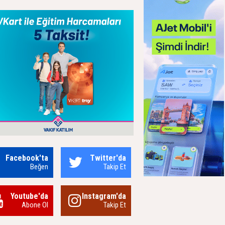
Facebook'ta
Twitter'da
Beğen
Takip Et
Youtube'da
Instagram'da
Abone Ol
Takip Et