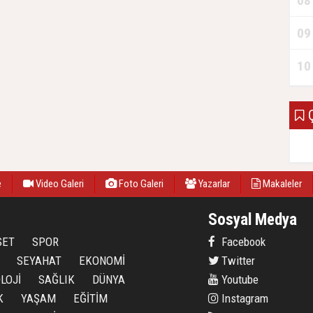
08
09
10
Ç
e
Video Galeri
Foto Galeri
Yazarlar
Makaleler
Sosyal Medya
SET
SPOR
Facebook
SEYAHAT
EKONOMİ
Twitter
LOJİ
SAĞLIK
DÜNYA
Youtube
K
YAŞAM
EĞİTİM
Instagram