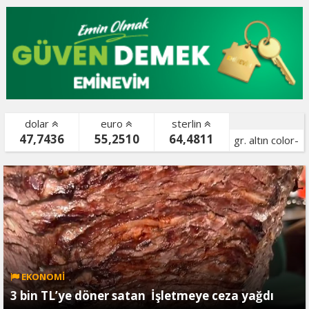
dolar
euro
sterlin
47,7436
55,2510
64,4811
gr. altın color-
bist color-
EKONOMİ
3 bin TL’ye döner satan İşletmeye ceza yağdı