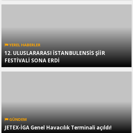
YEREL HABERLER
12. ULUSLARARASI İSTANBULENSİS ŞİİR
FESTİVALİ SONA ERDİ
GÜNDEM
JETEX-İGA Genel Havacılık Terminali açıldı!