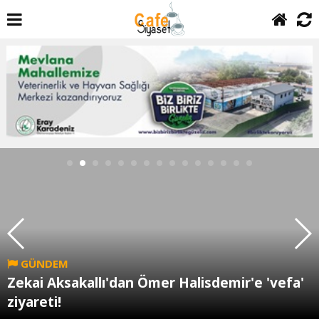
GÜNDEM
Zekai Aksakallı'dan Ömer Halisdemir'e 'vefa'
ziyareti!