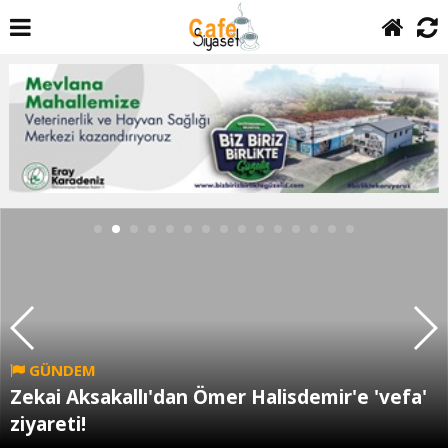
GÜNDEM
Zekai Aksakallı'dan Ömer Halisdemir'e 'vefa'
ziyareti!