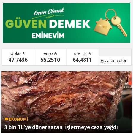
dolar
euro
sterlin
47,7436
55,2510
64,4811
gr. altın color-
bist color-
EKONOMİ
3 bin TL’ye döner satan İşletmeye ceza yağdı