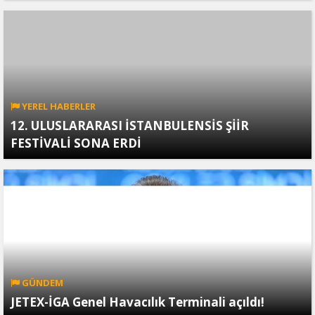
YEREL HABERLER
12. ULUSLARARASI İSTANBULENSİS ŞİİR
FESTİVALİ SONA ERDİ
GÜNDEM
JETEX-İGA Genel Havacılık Terminali açıldı!