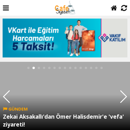
GÜNDEM
Zekai Aksakallı'dan Ömer Halisdemir'e 'vefa'
ziyareti!