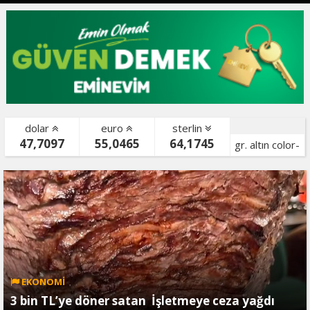
dolar
euro
sterlin
47,7097
55,0465
64,1745
gr. altın color-
bist color-
EKONOMİ
3 bin TL’ye döner satan İşletmeye ceza yağdı