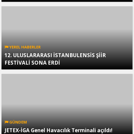
YEREL HABERLER
12. ULUSLARARASI İSTANBULENSİS ŞİİR
FESTİVALİ SONA ERDİ
GÜNDEM
JETEX-İGA Genel Havacılık Terminali açıldı!