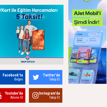
Facebook'ta
Twitter'da
Beğen
Takip Et
Youtube'da
Instagram'da
Abone Ol
Takip Et