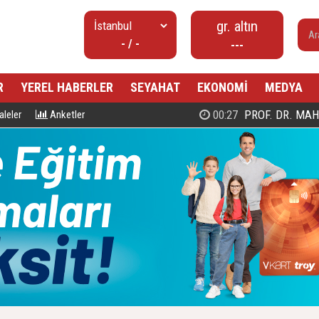
gr. altın
- / -
---
R
YEREL HABERLER
SEYAHAT
EKONOMİ
MEDYA
00:27
PROF. DR. MAHMUD ESAD COŞ
leler
Anketler