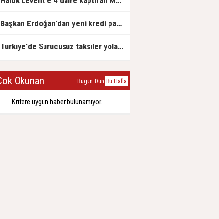
Haluk Levent'e 4 daire kaptıran Müteahhit soluğu savcılıkta aldı
Başkan Erdoğan'dan yeni kredi paketi müjdesi: 6 ay geri ödemesiz, 36 ay vadeli
Türkiye'de Sürücüsüz taksiler yola çıkmaya hazırlanıyor
ok Okunan
Bugün
Dün
Bu Hafta
Kritere uygun haber bulunamıyor.