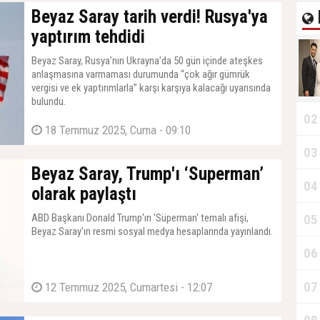
Beyaz Saray tarih verdi! Rusya'ya
yaptırım tehdidi
Beyaz Saray, Rusya’nın Ukrayna’da 50 gün içinde ateşkes
anlaşmasına varmaması durumunda “çok ağır gümrük
vergisi ve ek yaptırımlarla” karşı karşıya kalacağı uyarısında
bulundu.
02
18 Temmuz 2025, Cuma - 09:10
03
Beyaz Saray, Trump'ı ‘Superman’
04
olarak paylaştı
ABD Başkanı Donald Trump'ın 'Süperman' temalı afişi,
05
Beyaz Saray'ın resmi sosyal medya hesaplarında yayınlandı.
06
07
12 Temmuz 2025, Cumartesi - 12:07