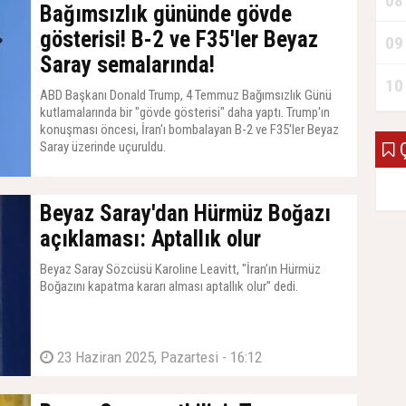
08
Bağımsızlık gününde gövde
gösterisi! B-2 ve F35'ler Beyaz
09
Saray semalarında!
10
ABD Başkanı Donald Trump, 4 Temmuz Bağımsızlık Günü
kutlamalarında bir "gövde gösterisi" daha yaptı. Trump'ın
konuşması öncesi, İran'ı bombalayan B-2 ve F35'ler Beyaz
Saray üzerinde uçuruldu.
Ç
05 Temmuz 2025, Cumartesi - 08:00
Beyaz Saray'dan Hürmüz Boğazı
açıklaması: Aptallık olur
Beyaz Saray Sözcüsü Karoline Leavitt, "İran’ın Hürmüz
Boğazını kapatma kararı alması aptallık olur" dedi.
23 Haziran 2025, Pazartesi - 16:12