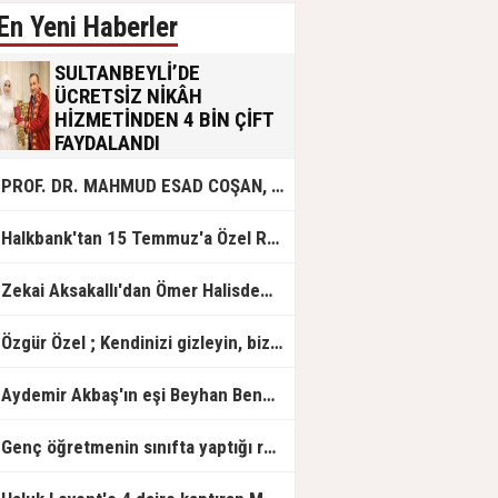
En Yeni Haberler
SULTANBEYLİ’DE
ÜCRETSİZ NİKÂH
HİZMETİNDEN 4 BİN ÇİFT
FAYDALANDI
Sultanbeyli Belediyesi evlilik yolunda
PROF. DR. MAHMUD ESAD COŞAN, DOĞUMUNUN HİCRÎ 91. YILINDA ELAZIĞ'DA YÂD EDİLECEK
olan gençlere destek amacıyla
başlattığı ücretsiz nikâh hizmetini
sürdürüyor. Bu uygulamayı geçen yıl
Halkbank'tan 15 Temmuz'a Özel Reklam Filmi: "İrade Bizim, Zafer Bizim"
başlattıklarını belirten Sultanbeyli
Belediye Başkanı Ali Tombaş,
“Şimdiye kadar 4 bin çiftimize
Zekai Aksakallı'dan Ömer Halisdemir'e 'vefa' ziyareti!
ücretsiz hizmet vermenin
mutluluğunu yaşıyoruz” dedi.
Özgür Özel ; Kendinizi gizleyin, bizden işaret bekleyin
Aydemir Akbaş'ın eşi Beyhan Benek Akbaş hayatını kaybetti
Genç öğretmenin sınıfta yaptığı rezil paylaşım