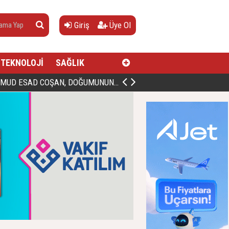
Giriş
Üye Ol
TEKNOLOJİ
SAĞLIK
AN, DOĞUMUNUN HİCRÎ 91. YILINDA ELAZIĞ'DA YÂD EDİLECEK