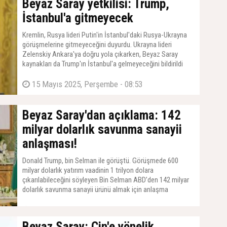
Beyaz Saray yetkilisi: Trump,
İstanbul'a gitmeyecek
Kremlin, Rusya lideri Putin'in İstanbul'daki Rusya-Ukrayna
görüşmelerine gitmeyeceğini duyurdu. Ukrayna lideri
Zelenskiy Ankara'ya doğru yola çıkarken, Beyaz Saray
kaynakları da Trump'ın İstanbul'a gelmeyeceğini bildirildi
15 Mayıs 2025, Perşembe - 08:53
Beyaz Saray'dan açıklama: 142
milyar dolarlık savunma sanayii
anlaşması!
Donald Trump, bin Selman ile görüştü. Görüşmede 600
milyar dolarlık yatırım vaadinin 1 trilyon dolara
çıkarılabileceğini söyleyen Bin Selman ABD’den 142 milyar
dolarlık savunma sanayii ürünü almak için anlaşma
imzaladı.
13 Mayıs 2025, Salı - 17:35
Beyaz Saray: Çin'e yönelik