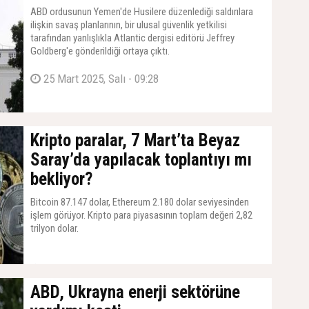
ABD ordusunun Yemen'de Husilere düzenlediği saldırılara
ilişkin savaş planlarının, bir ulusal güvenlik yetkilisi
tarafından yanlışlıkla Atlantic dergisi editörü Jeffrey
Goldberg'e gönderildiği ortaya çıktı.
25 Mart 2025, Salı - 09:28
Kripto paralar, 7 Mart’ta Beyaz
Saray’da yapılacak toplantıyı mı
bekliyor?
Bitcoin 87.147 dolar, Ethereum 2.180 dolar seviyesinden
işlem görüyor. Kripto para piyasasının toplam değeri 2,82
trilyon dolar.
05 Mart 2025, Çarşamba - 13:25
ABD, Ukrayna enerji sektörüne