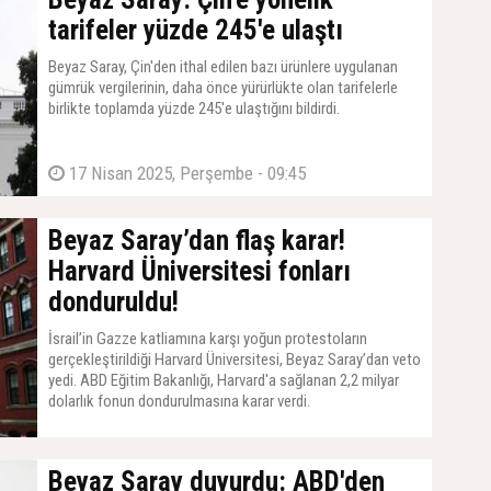
tarifeler yüzde 245'e ulaştı
Beyaz Saray, Çin'den ithal edilen bazı ürünlere uygulanan
gümrük vergilerinin, daha önce yürürlükte olan tarifelerle
birlikte toplamda yüzde 245'e ulaştığını bildirdi.
17 Nisan 2025, Perşembe - 09:45
Beyaz Saray’dan flaş karar!
Harvard Üniversitesi fonları
donduruldu!
İsrail’in Gazze katliamına karşı yoğun protestoların
gerçekleştirildiği Harvard Üniversitesi, Beyaz Saray’dan veto
yedi. ABD Eğitim Bakanlığı, Harvard'a sağlanan 2,2 milyar
dolarlık fonun dondurulmasına karar verdi.
15 Nisan 2025, Salı - 10:10
Beyaz Saray duyurdu: ABD'den