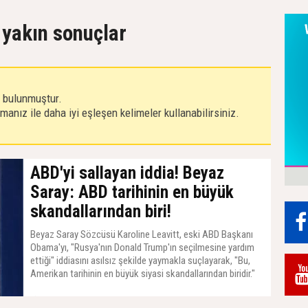
 yakın sonuçlar
r bulunmuştur.
anız ile daha iyi eşleşen kelimeler kullanabilirsiniz.
ABD'yi sallayan iddia! Beyaz
Saray: ABD tarihinin en büyük
skandallarından biri!
Beyaz Saray Sözcüsü Karoline Leavitt, eski ABD Başkanı
Obama'yı, "Rusya'nın Donald Trump'ın seçilmesine yardım
ettiği" iddiasını asılsız şekilde yaymakla suçlayarak, "Bu,
Amerikan tarihinin en büyük siyasi skandallarından biridir."
dedi.
24 Temmuz 2025, Perşembe - 08:44