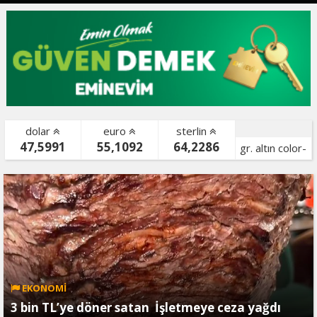
dolar
euro
sterlin
47,5991
55,1092
64,2286
gr. altın color-
bist color-
EKONOMİ
3 bin TL’ye döner satan İşletmeye ceza yağdı