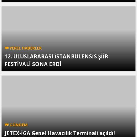
YEREL HABERLER
12. ULUSLARARASI İSTANBULENSİS ŞİİR
FESTİVALİ SONA ERDİ
GÜNDEM
JETEX-İGA Genel Havacılık Terminali açıldı!