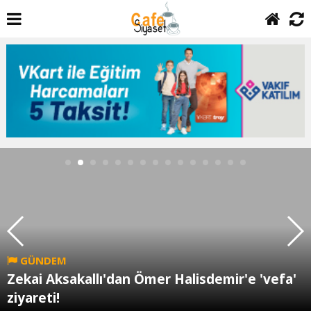
GÜNDEM
Zekai Aksakallı'dan Ömer Halisdemir'e 'vefa'
ziyareti!