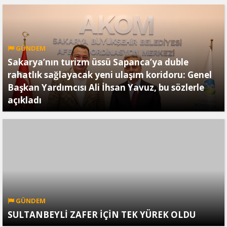
GÜNDEM
Sakarya’nın turizm üssü Sapanca’ya duble
rahatlık sağlayacak yeni ulaşım koridoru: Genel
Başkan Yardımcısı Ali İhsan Yavuz, bu sözlerle
açıkladı
GÜNDEM
SULTANBEYLİ ZAFER İÇİN TEK YÜREK OLDU