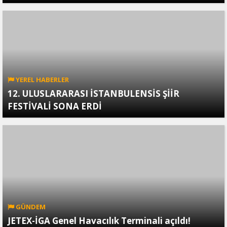
YEREL HABERLER
12. ULUSLARARASI İSTANBULENSİS ŞİİR
FESTİVALİ SONA ERDİ
GÜNDEM
JETEX-İGA Genel Havacılık Terminali açıldı!