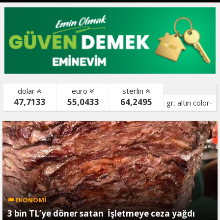
dolar
euro
sterlin
47,7133
55,0433
64,2495
gr. altın color-
bist color-
EKONOMİ
3 bin TL’ye döner satan İşletmeye ceza yağdı