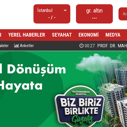
gr. altın
- / -
---
R
YEREL HABERLER
SEYAHAT
EKONOMİ
MEDYA
00:27
PROF. DR. MAHMUD ESAD COŞ
leler
Anketler