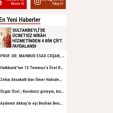
Abone Ol
Takip Et
En Yeni Haberler
SULTANBEYLİ’DE
ÜCRETSİZ NİKÂH
HİZMETİNDEN 4 BİN ÇİFT
FAYDALANDI
Sultanbeyli Belediyesi evlilik yolunda
PROF. DR. MAHMUD ESAD COŞAN, DOĞUMUNUN HİCRÎ 91. YILINDA ELAZIĞ'DA YÂD EDİLECEK
olan gençlere destek amacıyla
başlattığı ücretsiz nikâh hizmetini
sürdürüyor. Bu uygulamayı geçen yıl
Halkbank'tan 15 Temmuz'a Özel Reklam Filmi: "İrade Bizim, Zafer Bizim"
başlattıklarını belirten Sultanbeyli
Belediye Başkanı Ali Tombaş,
“Şimdiye kadar 4 bin çiftimize
Zekai Aksakallı'dan Ömer Halisdemir'e 'vefa' ziyareti!
ücretsiz hizmet vermenin
mutluluğunu yaşıyoruz” dedi.
Özgür Özel ; Kendinizi gizleyin, bizden işaret bekleyin
Aydemir Akbaş'ın eşi Beyhan Benek Akbaş hayatını kaybetti