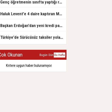
Genç öğretmenin sınıfta yaptığı rezil paylaşım
Haluk Levent'e 4 daire kaptıran Müteahhit soluğu savcılıkta aldı
Başkan Erdoğan'dan yeni kredi paketi müjdesi: 6 ay geri ödemesiz, 36 ay vadeli
Türkiye'de Sürücüsüz taksiler yola çıkmaya hazırlanıyor
ok Okunan
Bugün
Dün
Bu Hafta
Kritere uygun haber bulunamıyor.