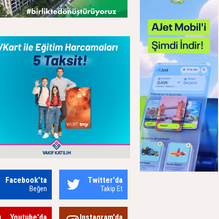
Facebook'ta
Twitter'da
Beğen
Takip Et
Youtube'da
Instagram'da