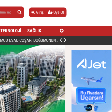
Giriş
Üye Ol
TEKNOLOJİ
SAĞLIK
AN, DOĞUMUNUN HİCRÎ 91. YILINDA ELAZIĞ'DA YÂD EDİLECEK