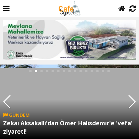
GÜNDEM
Zekai Aksakallı'dan Ömer Halisdemir'e 'vefa'
ziyareti!