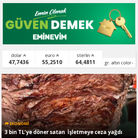
dolar
euro
sterlin
47,7436
55,2510
64,4811
gr. altın color-
bist color-
EKONOMİ
3 bin TL’ye döner satan İşletmeye ceza yağdı