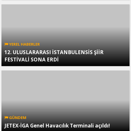
YEREL HABERLER
12. ULUSLARARASI İSTANBULENSİS ŞİİR
FESTİVALİ SONA ERDİ
GÜNDEM
JETEX-İGA Genel Havacılık Terminali açıldı!