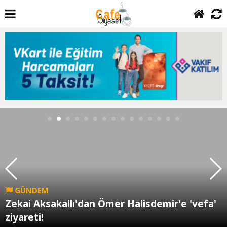
GÜNDEM
Zekai Aksakallı'dan Ömer Halisdemir'e 'vefa'
ziyareti!