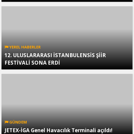
YEREL HABERLER
12. ULUSLARARASI İSTANBULENSİS ŞİİR
FESTİVALİ SONA ERDİ
GÜNDEM
JETEX-İGA Genel Havacılık Terminali açıldı!