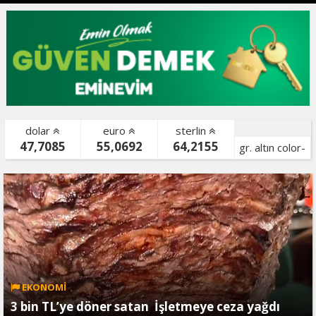
dolar
euro
sterlin
47,7085
55,0692
64,2155
gr. altın color-
bist color-
EKONOMİ
3 bin TL’ye döner satan İşletmeye ceza yağdı