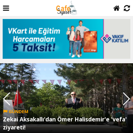
GÜNDEM
Zekai Aksakallı'dan Ömer Halisdemir'e 'vefa'
ziyareti!