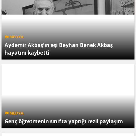
MEDYA
Aydemir Akbaş'ın eşi Beyhan Benek Akbaş
hayatını kaybetti
MEDYA
Genç öğretmenin sınıfta yaptığı rezil paylaşım