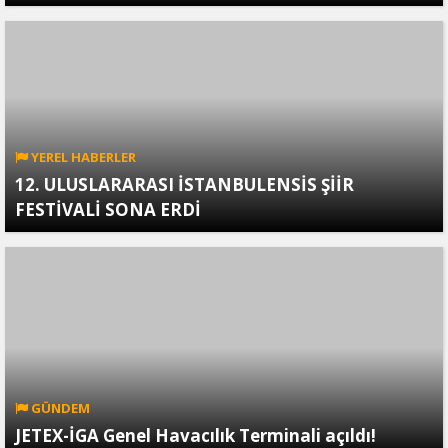
YEREL HABERLER
12. ULUSLARARASI İSTANBULENSİS ŞİİR
FESTİVALİ SONA ERDİ
GÜNDEM
JETEX-İGA Genel Havacılık Terminali açıldı!