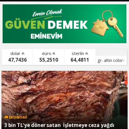
dolar
euro
sterlin
47,7436
55,2510
64,4811
gr. altın color-
bist color-
EKONOMİ
3 bin TL’ye döner satan İşletmeye ceza yağdı