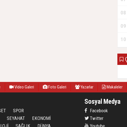
08
09
10
Ç
e
Video Galeri
Foto Galeri
Yazarlar
Makaleler
Sosyal Medya
SET
SPOR
Facebook
SEYAHAT
EKONOMİ
Twitter
LOJİ
SAĞLIK
DÜNYA
Youtube