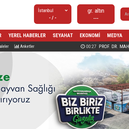
gr. altın
- / -
---
R
YEREL HABERLER
SEYAHAT
EKONOMİ
MEDYA
00:27
PROF. DR. MAHMUD ESAD COŞ
leler
Anketler