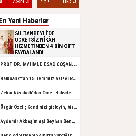
Abone Ol
Takip Et
En Yeni Haberler
SULTANBEYLİ’DE
ÜCRETSİZ NİKÂH
HİZMETİNDEN 4 BİN ÇİFT
FAYDALANDI
Sultanbeyli Belediyesi evlilik yolunda
PROF. DR. MAHMUD ESAD COŞAN, DOĞUMUNUN HİCRÎ 91. YILINDA ELAZIĞ'DA YÂD EDİLECEK
olan gençlere destek amacıyla
başlattığı ücretsiz nikâh hizmetini
sürdürüyor. Bu uygulamayı geçen yıl
Halkbank'tan 15 Temmuz'a Özel Reklam Filmi: "İrade Bizim, Zafer Bizim"
başlattıklarını belirten Sultanbeyli
Belediye Başkanı Ali Tombaş,
“Şimdiye kadar 4 bin çiftimize
Zekai Aksakallı'dan Ömer Halisdemir'e 'vefa' ziyareti!
ücretsiz hizmet vermenin
mutluluğunu yaşıyoruz” dedi.
Özgür Özel ; Kendinizi gizleyin, bizden işaret bekleyin
Aydemir Akbaş'ın eşi Beyhan Benek Akbaş hayatını kaybetti
Genç öğretmenin sınıfta yaptığı rezil paylaşım