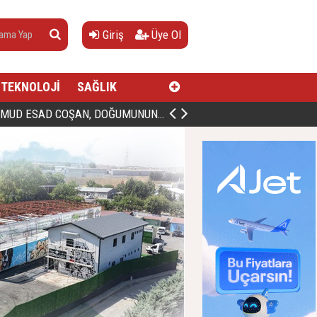
Giriş
Üye Ol
TEKNOLOJİ
SAĞLIK
AN, DOĞUMUNUN HİCRÎ 91. YILINDA ELAZIĞ'DA YÂD EDİLECEK