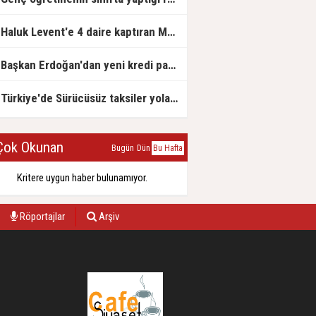
Haluk Levent'e 4 daire kaptıran Müteahhit soluğu savcılıkta aldı
Başkan Erdoğan'dan yeni kredi paketi müjdesi: 6 ay geri ödemesiz, 36 ay vadeli
Türkiye'de Sürücüsüz taksiler yola çıkmaya hazırlanıyor
ok Okunan
Bugün
Dün
Bu Hafta
Kritere uygun haber bulunamıyor.
Röportajlar
Arşiv