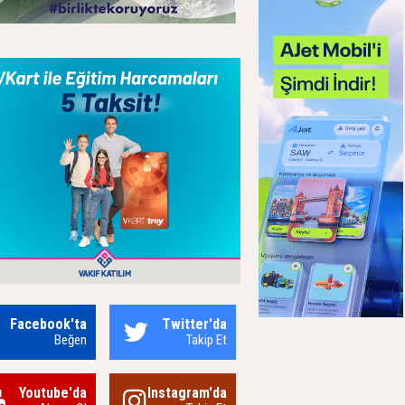
Facebook'ta
Twitter'da
Beğen
Takip Et
Youtube'da
Instagram'da