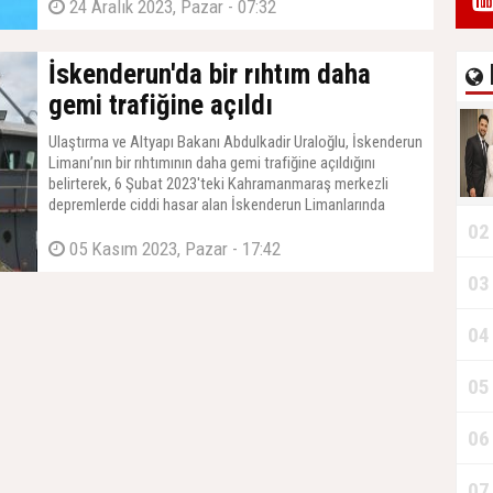
24 Aralık 2023, Pazar - 07:32
İskenderun'da bir rıhtım daha
gemi trafiğine açıldı
Ulaştırma ve Altyapı Bakanı Abdulkadir Uraloğlu, İskenderun
Limanı’nın bir rıhtımının daha gemi trafiğine açıldığını
belirterek, 6 Şubat 2023'teki Kahramanmaraş merkezli
depremlerde ciddi hasar alan İskenderun Limanlarında
elleçleme ve kapasite artırılarak toparlanma sürecine
02
girildiğini açıkladı.
05 Kasım 2023, Pazar - 17:42
03
04
05
06
07