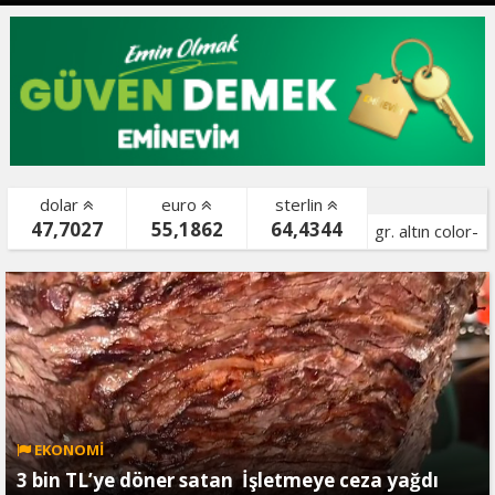
dolar
euro
sterlin
47,7027
55,1862
64,4344
gr. altın color-
bist color-
EKONOMİ
3 bin TL’ye döner satan İşletmeye ceza yağdı