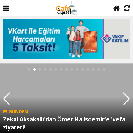
GÜNDEM
Zekai Aksakallı'dan Ömer Halisdemir'e 'vefa'
ziyareti!