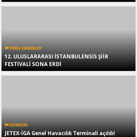
YEREL HABERLER
12. ULUSLARARASI İSTANBULENSİS ŞİİR
FESTİVALİ SONA ERDİ
GÜNDEM
JETEX-İGA Genel Havacılık Terminali açıldı!