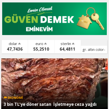
dolar
euro
sterlin
47,7436
55,2510
64,4811
gr. altın color-
bist color-
EKONOMİ
3 bin TL’ye döner satan İşletmeye ceza yağdı