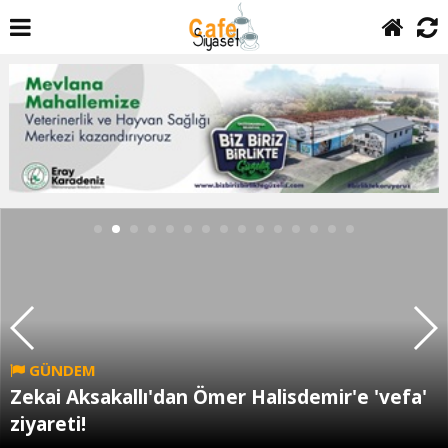
GÜNDEM
Zekai Aksakallı'dan Ömer Halisdemir'e 'vefa'
ziyareti!