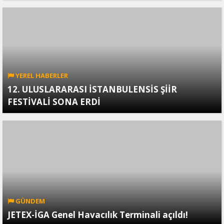
YEREL HABERLER
12. ULUSLARARASI İSTANBULENSİS ŞİİR
FESTİVALİ SONA ERDİ
GÜNDEM
JETEX-İGA Genel Havacılık Terminali açıldı!