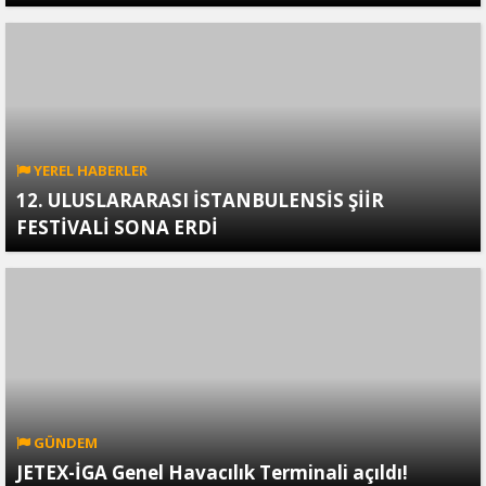
YEREL HABERLER
12. ULUSLARARASI İSTANBULENSİS ŞİİR
FESTİVALİ SONA ERDİ
GÜNDEM
JETEX-İGA Genel Havacılık Terminali açıldı!