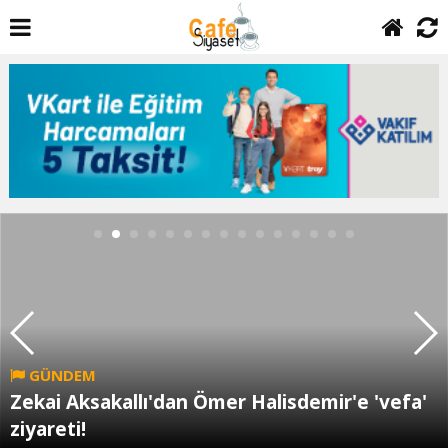
GÜNDEM
Zekai Aksakallı'dan Ömer Halisdemir'e 'vefa'
ziyareti!