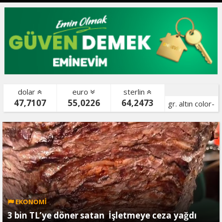
dolar
euro
sterlin
47,7107
55,0226
64,2473
gr. altın color-
bist color-
EKONOMİ
3 bin TL’ye döner satan İşletmeye ceza yağdı